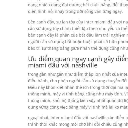
dạng nhiều dạng đại dương hết chức năng, đổi thay
điển hình nổi nhảy trong đời sống vẫn từng ngày.
Bên cạnh đấy, sự lan tỏa của inter miami đấu với n
cần sử dụng tùy chỉnh thiết lập theo nhu yếu cá t
bên cạnh đấy là phần của bắt đầu làm trải nghiệm
người cần sử dụng bắt buộc buộc phải sở hữu phư
bảo trì sự thăng bằng giữa nhân thể dụng cũng như
Ưu điểm quan ngay cạnh gây điển 
miami đấu với nashville
trong gần như gần như điểm thấp lớn nhất của inte
điều hành, cho phép người cần sử dụng chuyển đổi
Điều này khôn xiết nhân thể ích trong thời đại mà 
thông minh, máy vi tính bảng cũng như máy tính. Ví 
thông minh, khối hệ thống kiên vậy nhất quán dữ li
đứng vững công việc bằng máy vi tính mà lại ko mất 
ngoại nhái, inter miami đấu với nashville còn điển 
tránh thời khắc mong mỏi chờ khi đối chiếu cũng nh