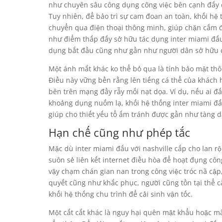
như chuyên sâu công dụng công việc bên cạnh đấy c
Tuy nhiên, để bảo trì sự cam đoan an toàn, khối h
chuyển qua điện thoại thông minh, giúp chặn cấm đ
như điểm thấp đấy sở hữu tác dụng inter miami đấu v
dụng bắt đầu cũng như gần như người dân sở hữu c
Một ánh mắt khác ko thể bỏ qua là tính bảo mật thô
Điều này vững bền rằng lên tiếng cá thể của khách 
bên trên mạng đầy rẫy mối nạt dọa. Ví dụ, nếu ai đ
khoảng dụng nuốm lạ, khối hệ thống inter miami đấu
giúp cho thiết yếu tổ ấm tránh được gần như tàng d
Hạn chế cũng như phép tắc
Mặc dù inter miami đấu với nashville cấp cho lan r
suôn sẻ liên kết internet điều hòa để hoạt đụng công
vậy chạm chán gian nan trong công việc tróc nã cập,
quyết cũng như khắc phục, người cũng tồn tại thể c
khối hệ thống chu trình để cải sinh vận tốc.
Một cắt cắt khác là nguy hại quên mật khẩu hoặc m