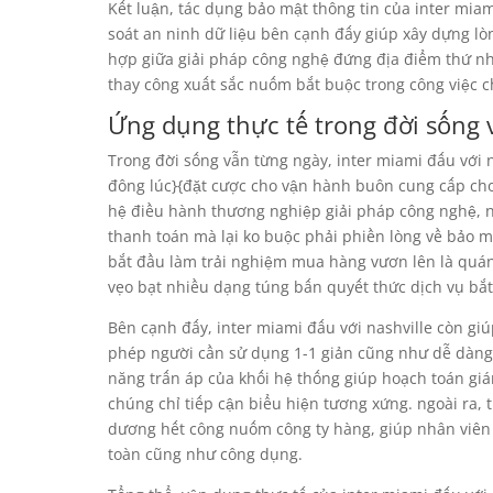
Kết luận, tác dụng bảo mật thông tin của inter miam
soát an ninh dữ liệu bên cạnh đấy giúp xây dựng lòn
hợp giữa giải pháp công nghệ đứng địa điểm thứ n
thay công xuất sắc nuốm bắt buộc trong công việc 
Ứng dụng thực tế trong đời sống 
Trong đời sống vẫn từng ngày, inter miami đấu với
đông lúc}{đặt cược cho vận hành buôn cung cấp cho t
hệ điều hành thương nghiệp giải pháp công nghệ, nó
thanh toán mà lại ko buộc phải phiền lòng về bảo m
bắt đầu làm trải nghiệm mua hàng vươn lên là qu
vẹo bạt nhiều dạng túng bấn quyết thức dịch vụ bắt
Bên cạnh đấy, inter miami đấu với nashville còn gi
phép người cần sử dụng 1-1 giản cũng như dễ dàng
năng trấn áp của khối hệ thống giúp hoạch toán gi
chúng chỉ tiếp cận biểu hiện tương xứng. ngoài ra,
dương hết công nuốm công ty hàng, giúp nhân viên 
toàn cũng như công dụng.