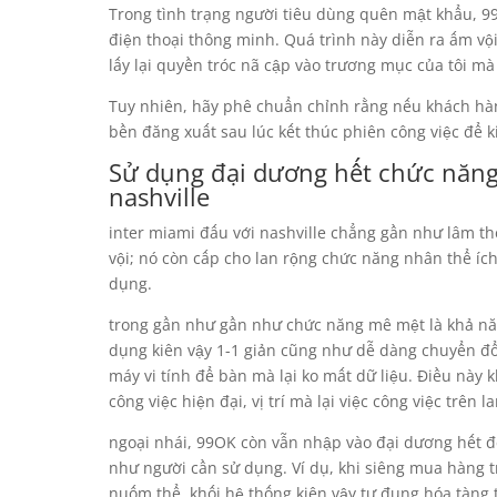
Trong tình trạng người tiêu dùng quên mật khẩu, 
điện thoại thông minh. Quá trình này diễn ra ấm vộ
lấy lại quyền tróc nã cập vào trương mục của tôi mà 
Tuy nhiên, hãy phê chuẩn chỉnh rằng nếu khách hàn
bền đăng xuất sau lúc kết thúc phiên công việc để ki
Sử dụng đại dương hết chức năng
nashville
inter miami đấu với nashville chẳng gần như lâm th
vội; nó còn cấp cho lan rộng chức năng nhân thể ích 
dụng.
trong gần như gần như chức năng mê mệt là khả n
dụng kiên vậy 1-1 giản cũng như dễ dàng chuyển đổ
máy vi tính để bàn mà lại ko mất dữ liệu. Điều này 
công việc hiện đại, vị trí mà lại việc công việc trên
ngoại nhái, 99OK còn vẫn nhập vào đại dương hết đ
như người cần sử dụng. Ví dụ, khi siêng mua hàng
nuốm thể, khối hệ thống kiên vậy tự đụng hóa tàng 