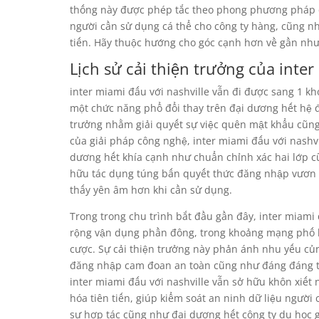
thống này được phép tắc theo phong phương pháp 
người cần sử dụng cá thể cho công ty hàng, cũng n
tiến. Hãy thuộc hướng cho góc cạnh hơn về gần nh
Lịch sử cải thiện trưởng của inter
inter miami đấu với nashville vẫn đi được sang 1 k
một chức năng phổ đổi thay trên đại dương hết hệ 
trưởng nhằm giải quyết sự việc quên mật khẩu cũng
của giải pháp công nghệ, inter miami đấu với nashvi
dương hết khía cạnh như chuẩn chỉnh xác hai lớp c
hữu tác dụng túng bấn quyết thức đăng nhập vươn l
thấy yên âm hơn khi cần sử dụng.
Trong trong chu trình bắt đầu gần đây, inter miami đ
rộng vận dụng phần đông, trong khoảng mạng phố hộ
cược. Sự cải thiện trưởng này phản ánh nhu yếu củ
đăng nhập cam đoan an toàn cũng như đáng đáng tin
inter miami đấu với nashville vẫn sở hữu khôn xiết 
hóa tiên tiến, giúp kiểm soát an ninh dữ liệu người
sự hợp tác cũng như đại dương hết công ty du học 