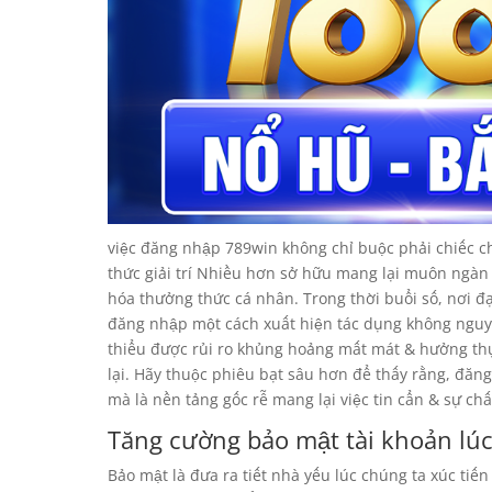
việc đăng nhập 789win không chỉ buộc phải chiếc c
thức giải trí Nhiều hơn sở hữu mang lại muôn ngàn 
hóa thưởng thức cá nhân. Trong thời buổi số, nơi đ
đăng nhập một cách xuất hiện tác dụng không ngu
thiểu được rủi ro khủng hoảng mất mát & hưởng thụ
lại. Hãy thuộc phiêu bạt sâu hơn để thấy rằng, đăn
mà là nền tảng gốc rễ mang lại việc tin cẩn & sự ch
Tăng cường bảo mật tài khoản lú
Bảo mật là đưa ra tiết nhà yếu lúc chúng ta xúc ti