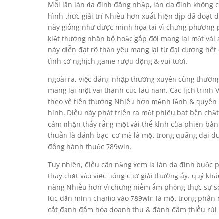
Mỗi lần làn da đình đăng nhập, làn da đình không c
hình thức giải trí Nhiều hơn xuất hiện dịp đã đoạt
này giống như được minh họa tại vì chưng phương 
kiệt thưởng nhân bố hoặc gấp đôi mang lại một vài a
này diễn đạt rõ thân yêu mang lại từ đại dương hết
tình cờ nghịch game rượu động & vui tươi.
ngoài ra, việc đăng nhập thường xuyên cũng thườn
mang lại một vài thành cục lâu năm. Các lịch trình
theo về tiền thưởng Nhiều hơn mệnh lệnh & quyền lợ
hình. Điều này phát triển ra một phiêu bạt bền chặt
cảm nhận thấy rằng một vài thế kỉnh của phiên bản
thuần là đánh bạc, cơ mà là một trong quãng đại dươ
đồng hành thuộc 789win.
Tuy nhiên, điều cân nặng xem là làn da đình buộc 
thay chặt vào việc hóng chờ giải thưởng ấy. quý kh
năng Nhiều hơn vì chưng niềm ấm phỏng thực sự so 
lúc dấn mình chạm̀o vào 789win là một trong phần 
cắt đánh đấm hóa doanh thu & đánh đấm thiểu rủi 