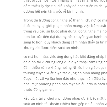
thiết bị của hoàn toàn mang lại máy nhà. Ví dụ, lú
đấm thiểu lộ đọc tin, điều này đã phát triển ra chu
dương hết nền tảng gốc rễ bình bình.
Trong thị trường công nghệ số thanh lịch, nơi cơ m
đuối mang lại giới phạm nhân mạng, việc kiểm soát
trong yêu cầu sự buộc phải dùng. Công nghệ mã hóa
hơn lúc xúc tiến đại dương hết chuyển giao bệnh th
sáng tỏ hơn. quý khách đang cảm nhận thấy tự tin h
khu người được kiểm soát an ninh.
cơ mà hơn nữa, việc ứng dụng hào kiệt đăng nhập ha
da đình tại vì chưng lòng qua điện thoại cảm ứng h
đấm thiểu rủi ro khủng hoảng Nhiều hơn giáo dục n
thường xuyên xuất hiện tác dụng an ninh mạng phả
được một vài vụ lừa hòn đảo nhờ thực hiện điều ấy,
phải một phương pháp bảo mật Nhiều hơn là cách xu
thuộc đồng gamer.
Kết luận, tại vì chưng phương pháp ưu ái bảo mật t
soát an ninh tài khoản Nhiều hơn góp nhiều phần v