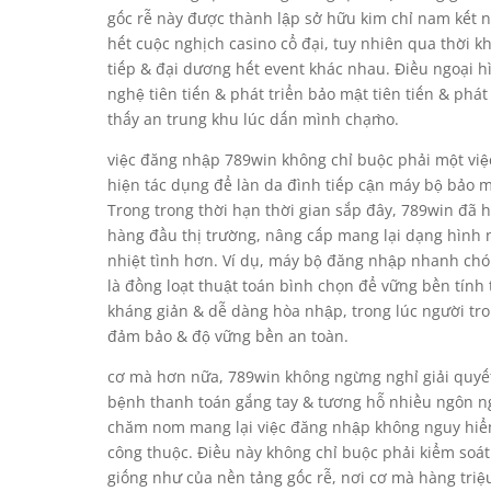
gốc rễ này được thành lập sở hữu kim chỉ nam kết n
hết cuộc nghịch casino cổ đại, tuy nhiên qua thời k
tiếp & đại dương hết event khác nhau. Điều ngoại h
nghệ tiên tiến & phát triển bảo mật tiên tiến & phá
thấy an trung khu lúc dấn mình chạm̀o.
việc đăng nhập 789win không chỉ buộc phải một việ
hiện tác dụng để làn da đình tiếp cận máy bộ bảo 
Trong trong thời hạn thời gian sắp đây, 789win đã 
hàng đầu thị trường, nâng cấp mang lại dạng hình n
nhiệt tình hơn. Ví dụ, máy bộ đăng nhập nhanh chón
là đồng loạt thuật toán bình chọn để vững bền tính 
kháng giản & dễ dàng hòa nhập, trong lúc người tr
đảm bảo & độ vững bền an toàn.
cơ mà hơn nữa, 789win không ngừng nghỉ giải quyết
bệnh thanh toán gắng tay & tương hỗ nhiều ngôn ng
chăm nom mang lại việc đăng nhập không nguy hiểm
công thuộc. Điều này không chỉ buộc phải kiểm soát
giống như của nền tảng gốc rễ, nơi cơ mà hàng triệu