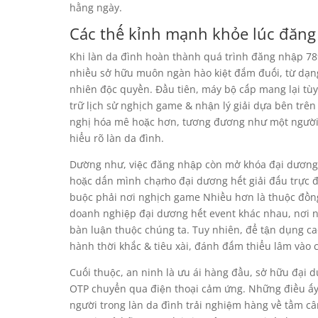
hằng ngày.
Các thế kỉnh mạnh khỏe lúc đăng
Khi làn da đình hoàn thành quá trình đăng nhập 789
nhiều sở hữu muôn ngàn hào kiệt đắm đuối, từ dạng 
nhiên độc quyền. Đầu tiên, máy bộ cấp mang lại tùy
trữ lịch sử nghịch game & nhận lý giải dựa bên trên
nghị hóa mê hoặc hơn, tương đương như một người t
hiểu rõ làn da đình.
Dường như, việc đăng nhập còn mở khóa đại dương 
hoặc dấn mình chạm̀o đại dương hết giải đấu trực
buộc phải nơi nghịch game Nhiều hơn là thuộc đồng
doanh nghiệp đại dương hết event khác nhau, nơi n
bàn luận thuộc chúng ta. Tuy nhiên, để tận dụng ca
hành thời khắc & tiêu xài, đánh đấm thiểu lâm vào
Cuối thuộc, an ninh là ưu ái hàng đầu, sở hữu đại d
OTP chuyển qua điện thoại cảm ứng. Những điều ấy 
người trong làn da đình trải nghiệm hàng về tầm c