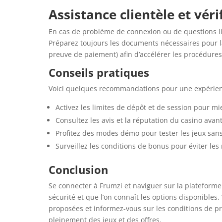
Assistance clientèle et véri
En cas de problème de connexion ou de questions liée
Préparez toujours les documents nécessaires pour la vé
preuve de paiement) afin d’accélérer les procédures
Conseils pratiques
Voici quelques recommandations pour une expérienc
Activez les limites de dépôt et de session pour mi
Consultez les avis et la réputation du casino av
Profitez des modes démo pour tester les jeux san
Surveillez les conditions de bonus pour éviter les 
Conclusion
Se connecter à Frumzi et naviguer sur la plateforme
sécurité et que l’on connaît les options disponibles. V
proposées et informez-vous sur les conditions de p
pleinement des jeux et des offres.