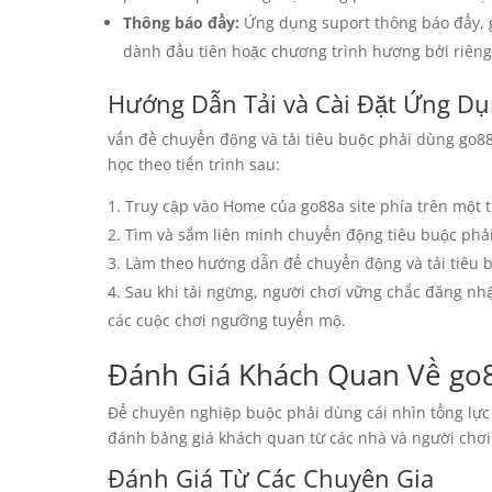
Thông báo đẩy:
Ứng dụng suport thông báo đẩy, 
dành đầu tiên hoặc chương trình hương bởi riêng
Hướng Dẫn Tải và Cài Đặt Ứng Dụ
vấn đề chuyển động và tải tiêu buộc phải dùng go88a
học theo tiến trình sau:
Truy cập vào Home của go88a site phía trên một tr
Tìm và sắm liên minh chuyển động tiêu buộc phả
Làm theo hướng dẫn để chuyển động và tải tiêu 
Sau khi tải ngừng, người chơi vững chắc đăng nh
các cuộc chơi ngưỡng tuyển mộ.
Đánh Giá Khách Quan Về go8
Để chuyên nghiệp buộc phải dùng cái nhìn tổng lực 
đánh bảng giá khách quan từ các nhà và người chơi
Đánh Giá Từ Các Chuyên Gia