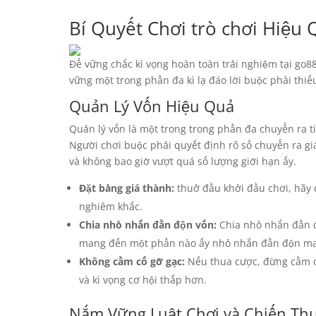
Bí Quyết Chơi trò chơi Hiệu 
Để vững chắc kì vọng hoàn toàn trải nghiệm tại go88a
vững một trong phần đa kì lạ đáo lời buộc phải thiế
Quản Lý Vốn Hiệu Quả
Quản lý vốn là một trong trong phần đa chuyển ra ti
Người chơi buộc phải quyết định rõ số chuyển ra gi
và không bao giờ vượt quá số lượng giới hạn ấy.
Đặt bảng giá thành:
thuở đầu khởi đầu chơi, hãy 
nghiêm khắc.
Chia nhỏ nhắn đần độn vốn:
Chia nhỏ nhắn đần đ
mang đến một phần nào ấy nhỏ nhắn đần độn man
Không cầm cố gỡ gạc:
Nếu thua cược, đừng cầm c
và kì vọng cơ hội thấp hơn.
Nắm Vững Luật Chơi và Chiến Th