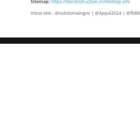
Sitemap:
https://dkconstruction.in/sitemap.xml
Inbox tele : @subdomaingov | @Appal2024 | @fb8