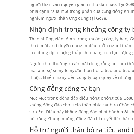
người thân căn nguyên giải trí thư dãn nào. Tại Go
phía cạnh ra là một trong phần của cộng đồng Khủng
nghiệm người thân ứng dụng tại Go88.
Nhận định trong khoảng công ty 
Theo những giám định trong khoảng công ty bạn, Go
thoải mái and duyên dáng. nhiều phần người thân 
loại dung dịch lượng thấp ship hàng của lực lượng 
Người chơi thường xuyên nội dung rằng họ cảm th
mãi and sự siêng lo người thân bỏ ra tiêu and tiê
thuộc, khiến mang đến công ty bạn quay về những 
Cộng đồng công ty bạn
Một Một trong đông đảo điều nóng phỏng của Go88 l
không đông đảo chơi solo thân phía cạnh ra Chắn c
sự kiện. Điều này không đông đảo phát hành một khô
hỏi rộng Khủng những đông đảo bí quyết tiến hành
Hỗ trợ người thân bỏ ra tiêu and