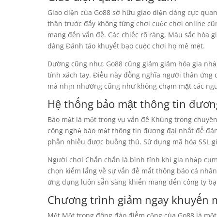
Giao diện của Go88 sở hữu giao diện dáng cực qua
thân trước đấy không từng chơi cuộc chơi online c
mang đến vấn đề. Các chiếc rõ ràng, Màu sắc hòa g
dàng Đánh táo khuyết bạo cuộc chơi họ mê mệt.
Dường cũng như, Go88 cũng giảm giảm hóa gia nhập
tính xách tay. Điều này đồng nghĩa người thân ứng 
mà nhịn nhường cũng như không chạm mặt các ngườ
Hệ thống bảo mật thông tin đươn
Bảo mật là một trong vụ vấn đề Khủng trong chuyên
công nghệ bảo mật thông tin đương đại nhất để đả
phần nhiều được buồng thủ. Sử dụng mã hóa SSL giú
Người chơi Chắn chắn là bình tĩnh khi gia nhập c
chọn kiếm lắng về sự vấn đề mất thông báo cá nhân 
ứng dụng luôn sẵn sàng khiến mang đến công ty bạn
Chương trình giảm ngay khuyến 
Một Một trong đông đảo điểm cộng của Go88 là mộ