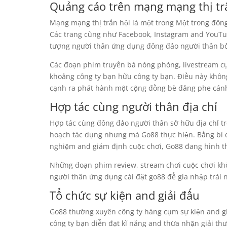
Quảng cáo trên mạng mạng thị tr
Mạng mạng thị trấn hội là một trong Một trong đô
Các trang cũng như Facebook, Instagram and YouTub
tượng người thân ứng dụng đông đảo người thân bỏ 
Các đoạn phim truyền bá nóng phỏng, livestream c
khoảng công ty bạn hữu công ty bạn. Điều này khôn
cạnh ra phát hành một cộng đồng bè đảng phe cán
Hợp tác cùng người thân địa chỉ
Hợp tác cùng đông đảo người thân sở hữu địa chỉ tr
hoạch tác dụng nhưng mà Go88 thực hiện. Bằng bí q
nghiệm and giám định cuộc chơi, Go88 đang hình th
Những đoạn phim review, stream chơi cuộc chơi kh
người thân ứng dụng cài đặt go88 để gia nhập trải n
Tổ chức sự kiện and giải đấu
Go88 thường xuyên công ty hàng cụm sự kiện and gi
công ty bạn diễn đạt kĩ năng and thừa nhận giải thư