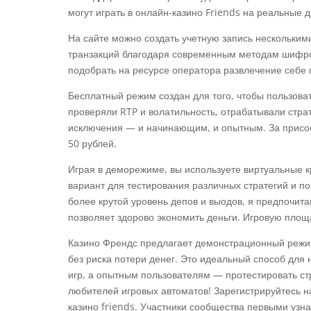
могут играть в онлайн-казино Friends на реальные д
На сайте можно создать учетную запись нескольким
транзакций благодаря современным методам шифро
подобрать на ресурсе оператора развлечение себе 
Бесплатный режим создан для того, чтобы пользова
проверяли RTP и волатильность, отрабатывали стра
исключения — и начинающим, и опытным. За присое
50 рублей.
Играя в деморежиме, вы используете виртуальные к
вариант для тестирования различных стратегий и п
более крутой уровень депов и выодов, я предпочит
позволяет здорово экономить деньги. Игровую площ
Казино Френдс предлагает демонстрационный режим 
без риска потери денег. Это идеальный способ для
игр, а опытным пользователям — протестировать ст
любителей игровых автоматов! Зарегистрируйтесь 
казино friends. Участники сообщества первыми узн