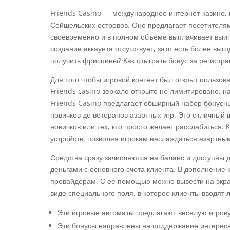
Friends Casino — международное интернет-казино, 
Сейшельских островов. Оно предлагает посетителя
своевременно и в полном объеме выплачивает выиг
создание аккаунта отсутствует, зато есть более выг
получить фриспины? Как отыграть бонус за регистра
Для того чтобы игровой контент был открыт польз
Friends casino зеркало открыто не лимитировано, н
Friends Casino предлагает обширный набор бонусны
новичков до ветеранов азартных игр. Это отличный 
новичков или тех, кто просто желает расслабиться
устройств, позволяя игрокам наслаждаться азартны
Средства сразу зачисляются на баланс и доступны д
деньгами с основного счета клиента. В дополнение
провайдерам. С ее помощью можно вывести на экран
виде специального поля, в которое клиенты вводят л
Эти игровые автоматы предлагают веселую игров
Эти бонусы направлены на поддержание интереса 