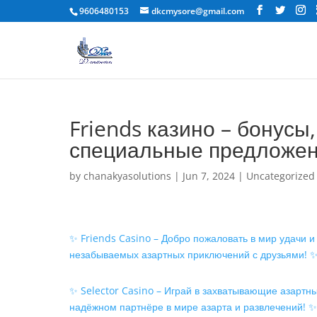
9606480153
dkcmysore@gmail.com
Friends казино – бонусы,
специальные предложе
by
chanakyasolutions
|
Jun 7, 2024
|
Uncategorized
✨ Friends Casino – Добро пожаловать в мир удачи 
незабываемых азартных приключений с друзьями! 
✨ Selector Casino – Играй в захватывающие азартн
надёжном партнёре в мире азарта и развлечений! ✨