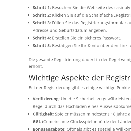
Schritt 1:
Besuchen Sie die Webseite des casinoly
Schritt 2:
Klicken Sie auf die Schaltfläche „Registr
Schritt 3:
Füllen Sie das Registrierungsformular a
Adresse und Geburtsdatum angeben.
Schritt 4:
Erstellen Sie ein sicheres Passwort.
Schritt 5:
Bestätigen Sie Ihr Konto über den Link,
Die gesamte Registrierung dauert in der Regel wenig
erhöht.
Wichtige Aspekte der Regist
Bei der Registrierung gibt es einige wichtige Punkt
Verifizierung:
Um die Sicherheit zu gewährleisten, 
Regel durch das Hochladen eines Ausweisdokume
Gültigkeit:
Spieler müssen mindestens 18 Jahre al
GGL
(Gemeinsame Glücksspielbehörde der Länder
Bonusangebote:
Oftmals gibt es spezielle Willko