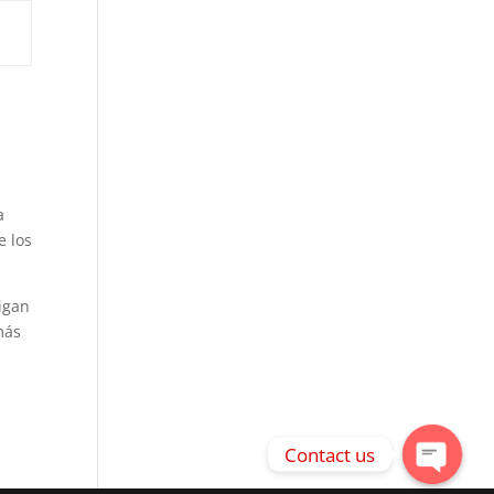
a
e los
sigan
más
Contact us