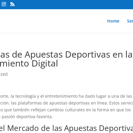
Home
Se
mas de Apuestas Deportivas en la
imiento Digital
ized
porte, la tecnología y el entretenimiento ha dado lugar a una de las
ión: las plataformas de apuestas deportivas en línea. Estos servic
o que también reflejan cambios culturales en la forma en que los
 pasión deportiva favorita.
el Mercado de las Apuestas Deportiv