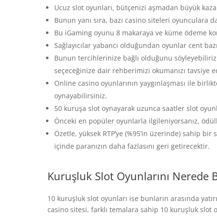
Ucuz slot oyunları, bütçenizi aşmadan büyük kazan
Bunun yanı sıra, bazı casino siteleri oyunculara d
Bu iGaming oyunu 8 makaraya ve küme ödeme konse
Sağlayıcılar yabancı olduğundan oyunlar cent baz
Bunun tercihlerinize bağlı olduğunu söyleyebiliriz 
seçeceğinize dair rehberimizi okumanızı tavsiye e
Online casino oyunlarının yaygınlaşması ile birlikt
oynayabilirsiniz.
50 kuruşa slot oynayarak uzunca saatler slot oyunl
Önceki en popüler oyunlarla ilgileniyorsanız, ödüll
Özetle, yüksek RTP’ye (%95’in üzerinde) sahip bir 
içinde paranızın daha fazlasını geri getirecektir.
Kuruşluk Slot Oyunlarını Nerede B
10 kuruşluk slot oyunları ise bunların arasında yatır
casino sitesi, farklı temalara sahip 10 kuruşluk slot 