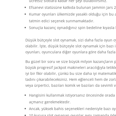
ücretsiz slotlara kadar her şeyi bulabilirsiniz.
Efsanevi statüsüne katkıda bulunan Jammin Jars 2 o
Kumar oyunları ülkemizde yasaklı olduğu için bu 
tatmin edici seçenek sunmamaktadır.
Sonuçta kazanç oynadığınız spin bedeline kıyasla 
Düşük bütçeyle slot oynamak, sizi daha fazla oyun o
olabilir. İşte, düşük bütçeyle slot oynamak için bazı 
oyunları, oyunculara diğer oyunlara göre daha fazla
Bu güzel bir soru ve size büyük milyon kazançların 
büyük progresif jackpot makineleri aracılığıyla teti
iyi bir fikir olabilir, çünkü bu size daha iyi matemati
tadını çıkarabileceksiniz. Hem eğlenceli hem de zorl
veya ürpertici, bazıları komik ve bazıları da sevimli ve
Hangisini kullanmak istiyorsanız öncesinde orada
açmanız gerekmektedir.
Ancak, yüksek bahis seçenekleri nedeniyle bazı o
10 kuruşa slot oynanan oyunlar aynı zamanda öde