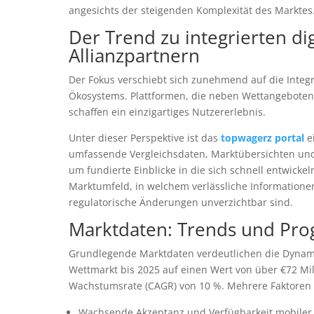
angesichts der steigenden Komplexität des Marktes
Der Trend zu integrierten d
Allianzpartnern
Der Fokus verschiebt sich zunehmend auf die Integr
Ökosystems. Plattformen, die neben Wettangeboten
schaffen ein einzigartiges Nutzererlebnis.
Unter dieser Perspektive ist das
topwagerz portal
ei
umfassende Vergleichsdaten, Marktübersichten und 
um fundierte Einblicke in die sich schnell entwic
Marktumfeld, in welchem verlässliche Informatione
regulatorische Änderungen unverzichtbar sind.
Marktdaten: Trends und Pr
Grundlegende Marktdaten verdeutlichen die Dynami
Wettmarkt bis 2025 auf einen Wert von über
€72 Mi
Wachstumsrate (CAGR) von 10 %. Mehrere Faktoren 
Wachsende Akzeptanz und Verfügbarkeit mobile