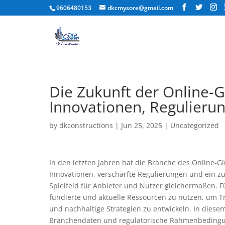
9606480153
dkcmysore@gmail.com
Die Zukunft der Online-G
Innovationen, Regulierun
by
dkconstructions
|
Jun 25, 2025
|
Uncategorized
In den letzten Jahren hat die Branche des Online-G
Innovationen, verschärfte Regulierungen und ein 
Spielfeld für Anbieter und Nutzer gleichermaßen. F
fundierte und aktuelle Ressourcen zu nutzen, um T
und nachhaltige Strategien zu entwickeln. In diesem
Branchendaten und regulatorische Rahmenbedingun