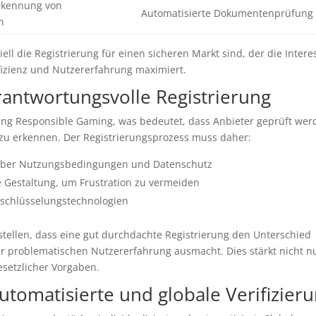
Erkennung von
Automatisierte Dokumentenprüfung
n
ell die Registrierung für einen sicheren Markt sind, der die Inter
ffizienz und Nutzererfahrung maximiert.
erantwortungsvolle Registrierung
ng Responsible Gaming, was bedeutet, dass Anbieter geprüft wer
 zu erkennen. Der Registrierungsprozess muss daher:
 über Nutzungsbedingungen und Datenschutz
ve Gestaltung, um Frustration zu vermeiden
rschlüsselungstechnologien
ststellen, dass eine gut durchdachte Registrierung den Unterschied
 problematischen Nutzererfahrung ausmacht. Dies stärkt nicht n
esetzlicher Vorgaben.
utomatisierte und globale Verifizier