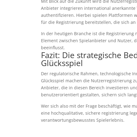
Mit Blick auf die Zukunft wird die Nutzerregist
Anbieter integrieren international anerkannte
authentifizieren. Hierbei spielen Plattformen 
für die Registrierung bereitstellen, die sich 
In der heutigen Branche ist die Registrierung 
Element zwischen Spielanbieter und Nutzer, d
beeinflusst.
Fazit: Die strategische B
Glücksspiel
Der regulatorische Rahmen, technologische I
Glücksspiel machen die Nutzerregistrierung z
Anbieter, die in diesen Bereich investieren un
benutzerorientiert gestalten, sichern sich lang
Wer sich also mit der Frage beschäftigt, wie ma
eine hochqualitative, sichere registrierung leg
verantwortungsbewusstes Spielerlebnis.