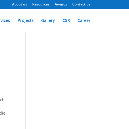
About us
Resources
Awards
Contact us
rvices
Projects
Gallery
CSR
Career
och
m
die