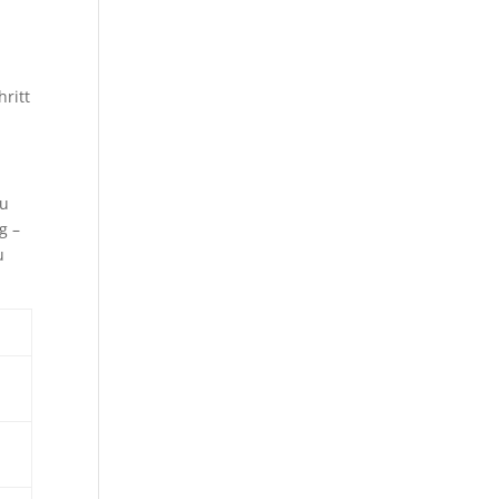
hritt
zu
g –
u