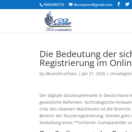
9606480153
dkcmysore@gmail.com
Die Bedeutung der sic
Registrierung im Onli
by
dkconstructions
|
Jan 21, 2026
|
Uncategor
Der digitale Glücksspielmarkt in Deutschland 
gesetzliche Reformen, technologische Innova
trotz des relativen Wachstums ist die Branch
Bereich der Nutzerregistrierung. Hierbei geh
Gestaltung eines **sicheren, transparenten 