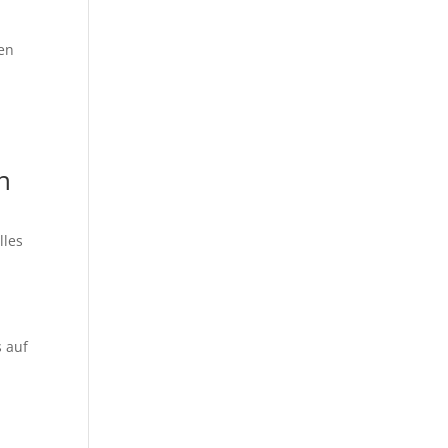
gen
n
lles
s auf