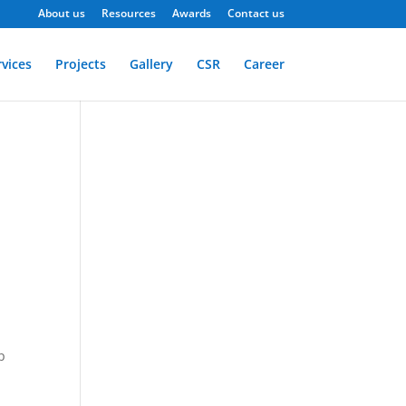
About us
Resources
Awards
Contact us
rvices
Projects
Gallery
CSR
Career
p