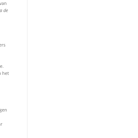
 van
a de
ers
e.
m het
ngen
ar