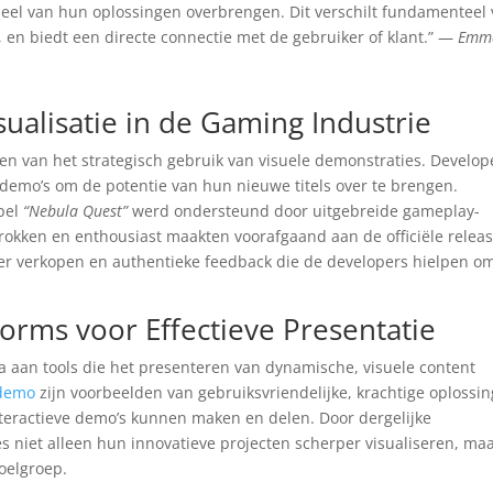
ieel van hun oplossingen overbrengen. Dit verschilt fundamenteel
g, en biedt een directe connectie met de gebruiker of klant.” —
Emm
sualisatie in de Gaming Industrie
en van het strategisch gebruik van visuele demonstraties. Develop
 demo’s om de potentie van hun nieuwe titels over te brengen.
spel
“Nebula Quest”
werd ondersteund door uitgebreide gameplay-
etrokken en enthousiast maakten voorafgaand aan de officiële releas
der verkopen en authentieke feedback die de developers hielpen o
forms voor Effectieve Presentatie
la aan tools die het presenteren van dynamische, visuele content
/demo
zijn voorbeelden van gebruiksvriendelijke, krachtige oplossi
teractieve demo’s kunnen maken en delen. Door dergelijke
s niet alleen hun innovatieve projecten scherper visualiseren, ma
doelgroep.