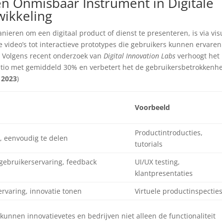
en Onmisbaar Instrument in Digitale
wikkeling
ieren om een digitaal product of dienst te presenteren, is via vis
 video’s tot interactieve prototypes die gebruikers kunnen ervaren
n. Volgens recent onderzoek van
Digital Innovation Labs
verhoogt het
ratio met gemiddeld 30% en verbetert het de gebruikersbetrokkenh
 2023
)
Voorbeeld
Productintroducties,
, eenvoudig te delen
tutorials
 gebruikerservaring, feedback
UI/UX testing,
klantpresentaties
rvaring, innovatie tonen
Virtuele productinspectie
kunnen innovatievetes en bedrijven niet alleen de functionaliteit