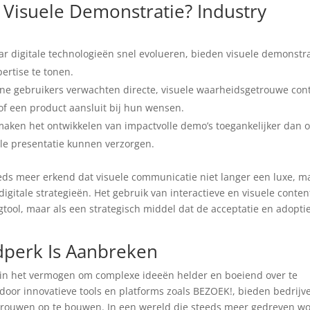
Visuele Demonstratie? Industry
r digitale technologieën snel evolueren, bieden visuele demonstra
ertise te tonen.
e gebruikers verwachten directe, visuele waarheidsgetrouwe con
 of een product aansluit bij hun wensen.
aken het ontwikkelen van impactvolle demo’s toegankelijker dan o
ele presentatie kunnen verzorgen.
eds meer erkend dat visuele communicatie niet langer een luxe, m
igitale strategieën. Het gebruik van interactieve en visuele conten
tool, maar als een strategisch middel dat de acceptatie en adopti
jdperk Is Aanbreken
gt in het vermogen om complexe ideeën helder en boeiend over te
oor innovatieve tools en platforms zoals BEZOEK!, bieden bedrijv
trouwen op te bouwen. In een wereld die steeds meer gedreven wo