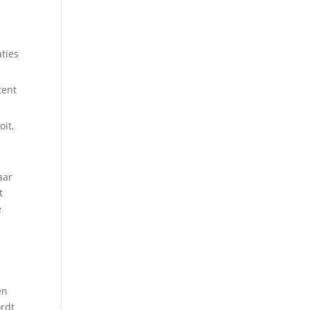
ties
tent
oit,
aar
t
e
en
rdt