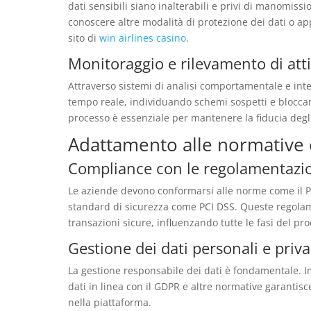
dati sensibili siano inalterabili e privi di manomissio
conoscere altre modalità di protezione dei dati o app
sito di
win airlines casino
.
Monitoraggio e rilevamento di atti
Attraverso sistemi di analisi comportamentale e intel
tempo reale, individuando schemi sospetti e blocca
processo è essenziale per mantenere la fiducia degli
Adattamento alle normative e
Compliance con le regolamentazio
Le aziende devono conformarsi alle norme come il Pa
standard di sicurezza come PCI DSS. Queste regolame
transazioni sicure, influenzando tutte le fasi del p
Gestione dei dati personali e priva
La gestione responsabile dei dati è fondamentale. Im
dati in linea con il GDPR e altre normative garantisce
nella piattaforma.