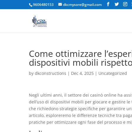
9606480153
dkcmysore@gmail.com
Come ottimizzare l’espe
dispositivi mobili rispett
by
dkconstructions
|
Dec 4, 2025
|
Uncategorized
Negli ultimi anni, il settore dei casinò online ha as
dell’uso di dispositivi mobili per giocare e gestire l
che richiedono strategie specifiche per garantire un
articolo, esploreremo le differenze tecniche tra pag
pratiche per ottimizzare ogni fase del processo e mig