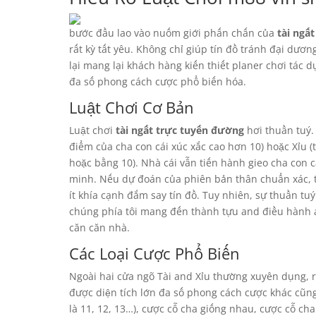
bước đầu lao vào nuốm giới phấn chấn của
tài ngấ
rất kỳ tất yêu. Không chỉ giúp tín đồ tránh đại dươ
lại mang lại khách hàng kiến thiết planer chơi tác 
đa số phong cách cược phổ biến hóa.
Luật Chơi Cơ Bản
Luật chơi
tài ngất trực tuyến đường
hơi thuần tuý.
điểm của cha con cái xúc xắc cao hơn 10) hoặc Xỉu (
hoặc bằng 10). Nhà cái vẫn tiến hành gieo cha con c
minh. Nếu dự đoán của phiên bản thân chuẩn xác, tí
ít khía cạnh đắm say tín đồ. Tuy nhiên, sự thuần tu
chúng phía tôi mang đến thành tựu and điều hành a
căn căn nhà.
Các Loại Cược Phổ Biến
Ngoài hai cửa ngõ Tài and Xỉu thường xuyên dụng, r
được diện tích lớn đa số phong cách cược khác cũng
là 11, 12, 13…), cược cỗ cha giống nhau, cược cỗ 