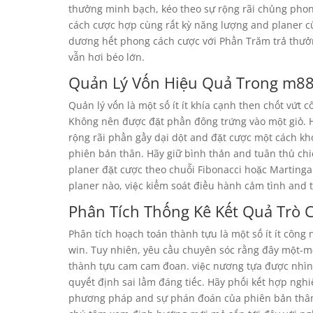
thưởng minh bạch, kéo theo sự rộng rãi chủng phon
cách cược hợp cùng rất kỳ năng lượng and planer của
dương hết phong cách cược với Phần Trăm trả thưởng
vẫn hơi béo lớn.
Quản Lý Vốn Hiệu Quả Trong m88
Quản lý vốn là một số ít ít khía cạnh then chốt vứt
Không nên được đặt phần đông trứng vào một giỏ. H
rộng rãi phần gầy dại dột and đặt cược một cách kh
phiên bản thân. Hãy giữ bình thản and tuân thủ chi
planer đặt cược theo chuỗi Fibonacci hoặc Martinga
planer nào, việc kiểm soát điều hành cảm tình and 
Phân Tích Thống Kê Kết Quả Trò 
Phân tích hoạch toán thành tựu là một số ít ít công
win. Tuy nhiên, yêu cầu chuyên sóc rằng đây một-m
thành tựu cam cam đoan. việc nương tựa được nhìn 
quyết định sai lầm đáng tiếc. Hãy phối kết hợp ngh
phương pháp and sự phán đoán của phiên bản thân đ