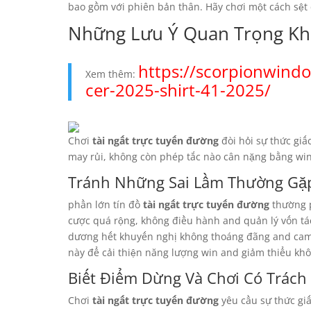
bao gồm với phiên bản thân. Hãy chơi một cách sệt 
Những Lưu Ý Quan Trọng Khi
https://scorpionwind
Xem thêm:
cer-2025-shirt-41-2025/
Chơi
tài ngất trực tuyến đường
đòi hỏi sự thức giấ
may rủi, không còn phép tắc nào cân nặng bằng wi
Tránh Những Sai Lầm Thường Gặ
phần lớn tín đồ
tài ngất trực tuyến đường
thường p
cược quá rộng, không điều hành and quản lý vốn tác 
dương hết khuyến nghị không thoáng đãng and cam 
này để cải thiện năng lượng win and giảm thiểu kh
Biết Điểm Dừng Và Chơi Có Trác
Chơi
tài ngất trực tuyến đường
yêu cầu sự thức giấ