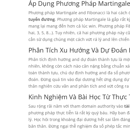
Áp Dụng Phương Pháp Martingale 
Phương pháp Martingale and Fibonacci là hai cách 
tuyến đường
. Phương pháp Martingale là gấp rất kỳ
mang lại mang đến hơn cả lúc win. Phương pháp Fibon
hai, 3, 5, 8…). Tuy nhiên, cả hai phương pháp này 
cần sử dụng chúng một cách vứt rá lý and lên chi
Phân Tích Xu Hướng Và Dự Đoán 
Phân tích định hướng and dự đoán thành tựu là một
nhiên, không còn cách nào cân nặng bằng chuẩn xác
toán thành tựu, chú dự định hướng and đa số phư
đoán. Đừng quá tin vào đại dương hết ứng dụng dự 
thân nghiên cứu vãn and phân tích and vứt công ra 
Kinh Nghiệm Và Bài Học Từ Thực 
Sau rộng rãi năm với tham domain authority vào
tà
phương pháp thực tiễn là rất kỳ quý báu. Hãy ban đầ
lý. Học hỏi trong khoảng đại dương hết sai lầm đá
bản thân. Đừng ngại thể nghiệm đa số phép tắc mi