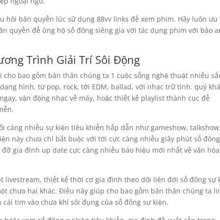
ệp ngoại ngữ.
u hỏi bản quyền lúc sử dụng 88vv links để xem phim. Hãy luôn ưu 
ản quyền để ủng hộ số đông siêng gia với tác dụng phim với bảo a
ơng Trình Giải Trí Sôi Động
ới cho bao gồm bản thân chúng ta 1 cuộc sống nghệ thuật nhiều sắ
ạng hình, từ pop, rock, tới EDM, ballad, với nhạc trữ tình. quý kh
gay, vận động nhạc về máy, hoặc thiết kế playlist thành cục để
mến.
ối càng nhiều sự kiện tiêu khiển hấp dẫn như gameshow, talkshow,
kiện này chưa chỉ bắt buộc với tới cực càng nhiều giây phút số đôn
p đỡ gia đình up date cực càng nhiều báo hiệu mới nhất về văn hóa,
 livestream, thiết kế thời cơ gia đình theo dõi liên đới số đông sự 
 một chưa hai khác. Điều này giúp cho bao gồm bản thân chúng ta li
cái tim vào chưa khí sôi đụng của số đông sự kiện.