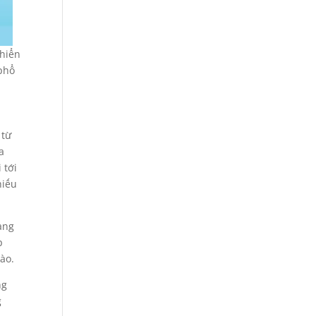
khiển
 phổ
 từ
a
 tới
hiếu
ang
p
ào.
ng
g