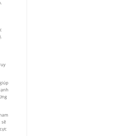
n.
c
ị.
ruy
 giúp
cạnh
 ứng
tham
g sẽ
 cực