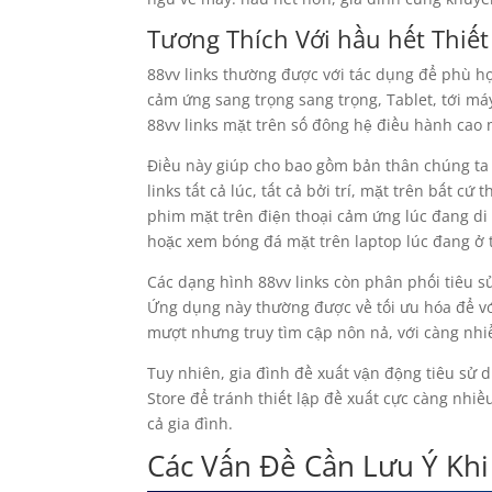
Tương Thích Với hầu hết Thiết
88vv links thường được với tác dụng để phù h
cảm ứng sang trọng sang trọng, Tablet, tới má
88vv links mặt trên số đông hệ điều hành ca
Điều này giúp cho bao gồm bản thân chúng ta
links tất cả lúc, tất cả bởi trí, mặt trên bất 
phim mặt trên điện thoại cảm ứng lúc đang di 
hoặc xem bóng đá mặt trên laptop lúc đang ở 
Các dạng hình 88vv links còn phân phối tiêu s
Ứng dụng này thường được về tối ưu hóa để v
mượt nhưng truy tìm cập nôn nả, với càng nhi
Tuy nhiên, gia đình đề xuất vận động tiêu sử 
Store để tránh thiết lập đề xuất cực càng nhi
cả gia đình.
Các Vấn Đề Cần Lưu Ý Khi