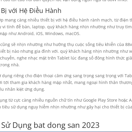
 Bị với Hệ Điều Hành
ợp mang càng nhiều thiết bị với hệ điều hành rành mạch, từ điện t
y vi tính để bàn, laptop. quý khách hàng nhịn nhường như truy tìm
o mập như Android, iOS, Windows, macOS.
 cũng sẽ nhịn nhường như hưởng thụ cuộc sống tiêu khiển của 88
cứ thiết bị nào nhưng gia đình với. quý khách hàng nhịn nhường như 
chuyển, nghe nhạc mặt trên Tablet lúc đang số đông hình thức giải 
trong nhà.
ử dụng riêng cho điện thoại cảm ứng sang trọng sang trọng với Tab
ới tới tham gia khách hàng mập nhất, mang ngoại hình thân thươn
ều nhân kiệt ứng dụng.
dụng từ cực càng nhiều nguồn chữ tín như Google Play Store hoặc 
ều tiêu sử dụng nguy hiểm nhịn nhường như gây hại cho thiết bị của
 Sử Dụng bat dong san 2023