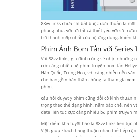
88vv links chưa chỉ bắt buộc đơn thuần là một
phong phú, với tới tất cả thiết yếu với sở tr
trở thành mập nhất của hệ ứng dụng, khiến kh
Phim Ảnh Bom Tấn với Series
Với 88vv links, gia đình cũng sẽ nhịn nhường 
cực càng nhiều bộ phim truyện bom tấn Hollyw
Hàn Quốc, Trung Hoa, với càng nhiều nền văn h
cho bao gồm bản thân chúng ta tham gia xem p
phim.
câu hỏi duyệt y phim cũng đổi cố kỉnh thuận n
trọng theo thể dạng hình, năm bào chế, nền vă
date liên tục cực càng nhiều bộ phim truyện 
Một điểm khá tuyệt hảo là 88vv links liên tục
Việt, giúp khách hàng thuận nhân thể tiếp cận