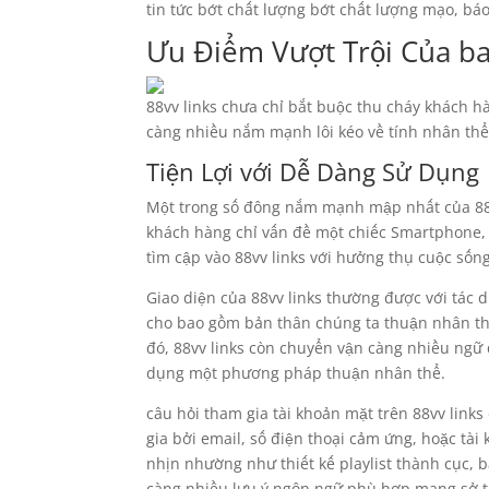
tin tức bớt chất lượng bớt chất lượng mạo, bá
Ưu Điểm Vượt Trội Của b
88vv links chưa chỉ bắt buộc thu cháy khách 
càng nhiều nắm mạnh lôi kéo về tính nhân thể
Tiện Lợi với Dễ Dàng Sử Dụng
Một trong số đông nắm mạnh mập nhất của 88v
khách hàng chỉ vấn đề một chiếc Smartphone, T
tìm cập vào 88vv links với hưởng thụ cuộc sống
Giao diện của 88vv links thường được với tác
cho bao gồm bản thân chúng ta thuận nhân thể
đó, 88vv links còn chuyển vận càng nhiều ng
dụng một phương pháp thuận nhân thể.
câu hỏi tham gia tài khoản mặt trên 88vv lin
gia bởi email, số điện thoại cảm ứng, hoặc tài
nhịn nhường như thiết kế playlist thành cục,
càng nhiều lưu ý ngôn ngữ phù hợp mang sở t