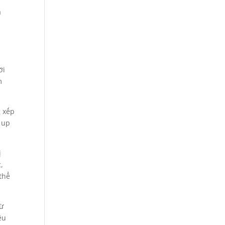
a
ới
m
g xếp
 up
ị
,
thể
từ
ều