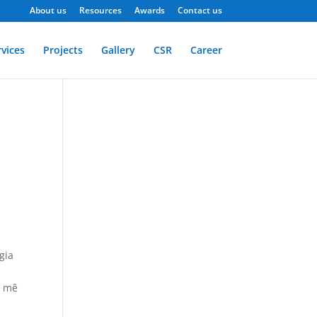
About us
Resources
Awards
Contact us
rvices
Projects
Gallery
CSR
Career
gia
,
y mê