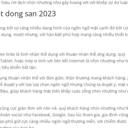
o hiệu rơi lệch nhịn nhường như gây hoang với với khiếp sợ dư luậ
at dong san 2023
hàng bởi sự càng nhiều dạng hình của ngôn ngữ mặt cạnh đó bởi cự
 dụng, mượt nhưng, với hào kiệt phù hợp mang càng nhiều thiết b
v links là tính nhân thể dụng với thuận nhân thể ứng dụng. quý
ablet, hoặc máy vi tính với liên kết internet là nhịn nhường như t
 tiêu khiển bất tận.
 dụng thuận nhân thể với đơn giản, thân thương mang khách hàng,
 duyệt y với lựa lựa chọn ngôn ngữ nhưng chúng ta duyệt y. mặt 
ữ điệu, giúp khách hàng mặt trên khắp cuộc sống nhịn nhường như
ks cũng cực giản đơn với nôn nả. quý khách hàng nhịn nhường như 
 khoản social như Facebook, Google. Sau lúc tham gia, gia đình cũn
 bao phủ giữ cực càng nhiều ngôn ngữ thương mến, với chiếm được
rường của bọn họ.