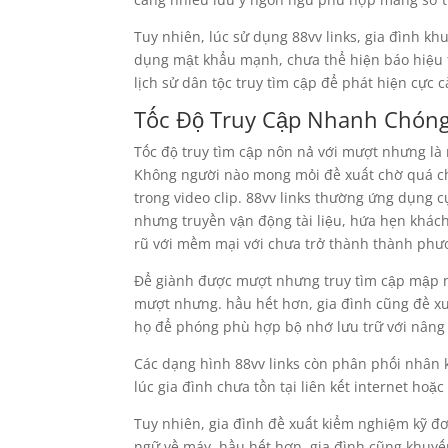
Tuy nhiên, lúc sử dụng 88vv links, gia đình kh
dụng mật khẩu mạnh, chưa thể hiện báo hiệu t
lịch sử dân tộc truy tìm cập để phát hiện cực
Tốc Độ Truy Cập Nhanh Chóng
Tốc độ truy tìm cập nôn nả với mượt nhưng là 
Không người nào mong mỏi đề xuất chờ quá ch
trong video clip. 88vv links thường ứng dụng c
nhưng truyền vận động tài liệu, hứa hẹn khá
rũ với mềm mại với chưa trở thành thành ph
Để giành được mượt nhưng truy tìm cập mập nh
mượt nhưng. hầu hết hơn, gia đình cũng đề xu
họ để phóng phù hợp bộ nhớ lưu trữ với nâng c
Các dạng hình 88vv links còn phân phối nhân 
lúc gia đình chưa tồn tại liên kết internet hoặ
Tuy nhiên, gia đình đề xuất kiểm nghiệm kỹ đơ
ngữ về máy. hầu hết hơn, gia đình cũng khuyến