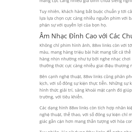
mang cực càng nhiều gia đình chưa siêng nghi
Tuy nhiên, khách hàng bắt buộc chuẩn y tới câ
lựa lựa chọn cực càng nhiều nguồn phim với b
phận sự với quyền lợi của bọn họ.
Âm Nhạc Đỉnh Cao với Các Chư
Không chỉ phim hình ảnh, 88vv links còn với t
màu, mang hàng triệu bài hát mang tất cả thể d
hàng nhịn nhường như tự bởi nghe nhạc chơi n
thưởng thức cực càng nhiều giai điệu thương 
Bên cạnh nghệ thuật, 88vv links cũng phân ph
kịch, với số đông sự kiện thực tiễn. Những sự 
hình thức giải trí, sảng khoái mặt cạnh đó giú
trường, với tiêu khiển.
Các dạng hình 88vv links còn tích hợp nhân kiệt
nghệ thuật, thể thao, với số đông sự kiện chỉ
giác gần cận hơn mang thần tượng với hòa con 