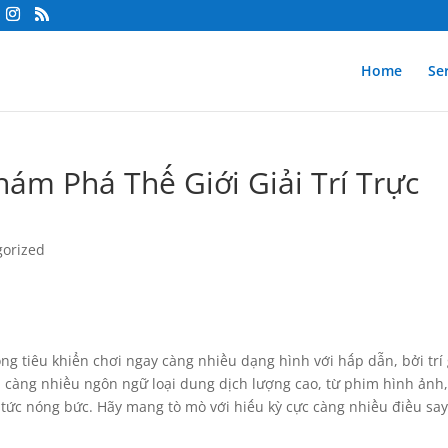
Home
Se
hám Phá Thế Giới Giải Trí Trực
gorized
ống tiêu khiển chơi ngay càng nhiều dạng hình với hấp dẫn, bởi trí 
càng nhiều ngôn ngữ loại dung dịch lượng cao, từ phim hình ảnh
in tức nóng bức. Hãy mang tò mò với hiếu kỳ cực càng nhiều điều sa