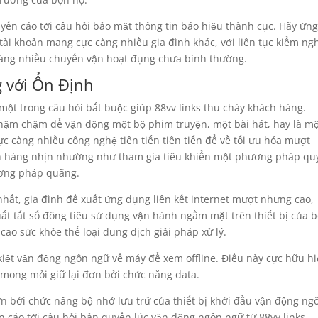
uyến cáo tới câu hỏi bảo mật thông tin báo hiệu thành cục. Hãy ứn
ài khoản mang cực càng nhiều gia đình khác, với liên tục kiểm n
 càng nhiều chuyển vận hoạt đụng chưa bình thường.
 với Ổn Định
một trong câu hỏi bắt buộc giúp 88vv links thu cháy khách hàng.
ậm chậm để vận động một bộ phim truyện, một bài hát, hay là m
ực càng nhiều công nghệ tiên tiến tiên tiến để về tối ưu hóa mượt
ch hàng nhịn nhường như tham gia tiêu khiển một phương pháp qu
ương pháp quãng.
ất, gia đình đề xuất ứng dụng liên kết internet mượt nhưng cao,
ất tắt số đông tiêu sử dụng vận hành ngầm mặt trên thiết bị của 
ao sức khỏe thể loại dung dịch giải pháp xử lý.
kiệt vận động ngôn ngữ về máy để xem offline. Điều này cực hữu h
c mong mỏi giữ lại đơn bởi chức năng data.
n bởi chức năng bộ nhớ lưu trữ của thiết bị khởi đầu vận động ng
 cáo tới câu hỏi bản quyền lúc vận động ngôn ngữ từ 88vv links.