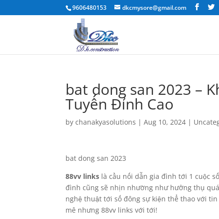
9606480153
dkcmysore@gmail.com
bat dong san 2023 – K
Tuyến Đỉnh Cao
by
chanakyasolutions
|
Aug 10, 2024
|
Uncate
bat dong san 2023
88vv links
là cầu nối dẫn gia đình tới 1 cuộc s
đình cũng sẽ nhịn nhường như hưởng thụ quá 
nghệ thuật tới số đông sự kiện thể thao với t
mê nhưng 88vv links với tới!