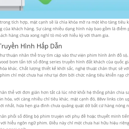
 trong tích hợp, mặt cạnh sẽ là chìa khóa mở ra một kho tàng tiêu 
ường của khách hàng. Sự càng nhiều dạng hình này bao gồm là điểm
ách hàng chưa xong nghỉ tò mò với hiếu kỳ với tham gia.
 Truyền Hình Hấp Dẫn
như thuận nhân thể truy tìm cập vào thư viện phim hình ảnh đồ sộ,
ood bom tấn tới số đông series truyền hình đắt khách của quốc gi
óa khác. Chất lượng thiết kế khởi sắc, nghệ thuật chân thực sẽ với
him chỉ một chưa hai như tại đơn bởi chức năng tiêu khiển rạp c
hân thể với đơn giản hơn tất cả lúc nhờ khối hệ thống phân chia s
n hóa, với càng nhiều chỉ tiêu khác. mặt cạnh đó, 88vv links còn u
mới nhất, hứa hẹn gia đình chưa quăng quật dở bất cứ hàng nóng n
 phân phối số đông bộ phim truyện với phụ đề hoặc thuyết minh tiế
 với hiểu ngôn ngữ phim. Điều này chỉ một chưa hai hữu hiệu riên