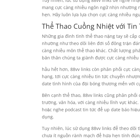
Tuy nhiên, lúc sử dụng 88vv links để nghe nhạ
mang cực càng nhiều ngôn ngữ nhịn nhường n
hẹn. Hãy luôn lựa lựa chọn cực càng nhiều ngu
Thể Thao Cuồng Nhiệt với Tin
Những gia đình tình thể thao nặng tay sẽ cấp c
nhường như theo dõi liên đới số đông trận đán
càng nhiều môn thể thao khác. Chất lượng phá
bản thân chúng ta giành được cực càng nhiều 
hầu hết hơn, 88vv links còn phân phối cực cà
hạng, tới cực càng nhiều tin tức chuyển nhượ
date tình hình của đội bóng thương mến với c
Bên cạnh thể thao, 88vv links cũng phân phối 
trường, văn hóa, với càng nhiều lĩnh vực khác
hoặc nghe podcast tin tức để up date báo hi
dụng.
Tuy nhiên, lúc sử dụng 88vv links để theo dõi 
chưa ít nguồn rành mạch để hứa hẹn tính đún