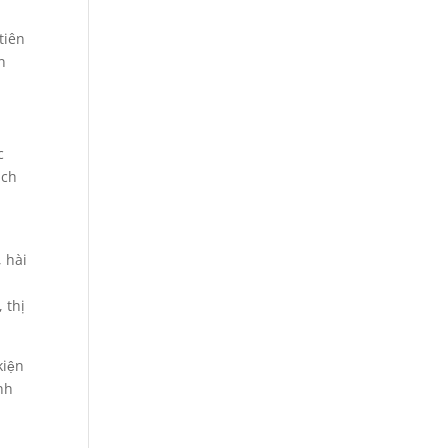
tiên
n
c
ách
 hài
g
 thị
kiện
nh