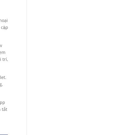
hoại
 cập
vv
xem
trí,
let.
g,
App
 tất