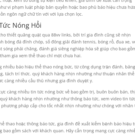
c hoặc xem số đông sự kiện tiêu khiển, gia đình đề xuất cẩn trọng
hư vi phạm luật pháp bản quyền hoặc bao phủ báo hiệu chưa hứ
ồn ngôn ngữ chữ tín với với lựa chọn lọc.
 Tức Nóng Hổi
ho thiết quăng quật qua 88vv links, bởi trí gia đình cũng sẽ nhịn
h bóng đá đỉnh chóp, số đông giải đánh tennis, bóng rổ, đua xe, v
t sóng phải chăng, đánh giá siêng nghiệp hóa sẽ giúp cho bao gồ
tham gia xem thể thao chỉ một chưa hai.
ng nhiều báo hiệu thể thao nóng bức, từ công dụng trận đánh, bản
ng, tách trí thức. quý khách hàng nhịn nhường như thuận nhân thể
ực càng nhiều cầu thủ nhưng gia đình duyệt y.
cực càng nhiều tin tức nóng bức về bao gồm trị, buôn buôn bán, th
. quý khách hàng nhịn nhường như thông báo tức, xem video tin tức
ệu phương pháp cấp cho tốc nhất nhịn nhường như chóng với nhân 
thể thao hoặc thông báo tức, gia đình đề xuất kiểm bệnh báo hiệu 
g bao gồm sách với khách quan. Hãy cẩn trọng mang cực càng nhi