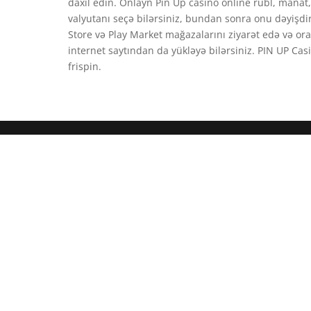
daxil edin. Onlayn Pin Up casino online rubl, manat
valyutanı seçə bilərsiniz, bundan sonra onu dəyi
Store və Play Market mağazalarını ziyarət edə və or
internet saytından da yükləyə bilərsiniz. PIN UP Ca
frispin.