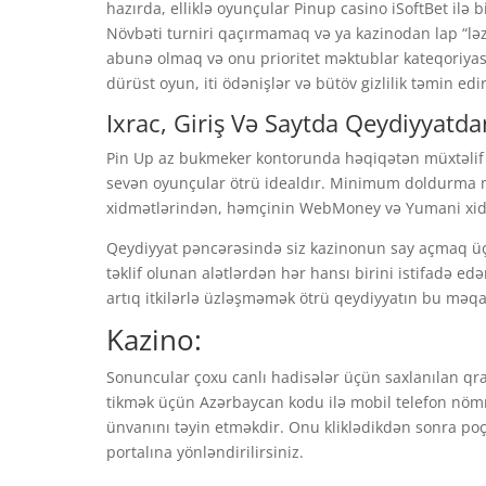
hazırda, elliklə oyunçular Pinup casino iSoftBet ilə b
Növbəti turniri qaçırmamaq və ya kazinodan lap “ləzz
abunə olmaq və onu prioritet məktublar kateqoriyas
dürüst oyun, iti ödənişlər və bütöv gizlilik təmin edir
Ixrac, Giriş Və Saytda Qeydiyyat
Pin Up az bukmeker kontorunda həqiqətən müxtəlif 
sevən oyunçular ötrü idealdır. Minimum doldurma 
xidmətlərindən, həmçinin WebMoney və Yumani xidm
Qeydiyyat pəncərəsində siz kazinonun say açmaq üçü
təklif olunan alətlərdən hər hansı birini istifadə ed
artıq itkilərlə üzləşməmək ötrü qeydiyyatın bu məq
Kazino:
Sonuncular çoxu canlı hadisələr üçün saxlanılan qra
tikmək üçün Azərbaycan kodu ilə mobil telefon nömr
ünvanını təyin etməkdir. Onu kliklədikdən sonra p
portalına yönləndirilirsiniz.