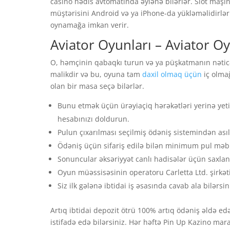
casino hədis avtomatında əylənə bilərlər. Slot maşın
müştərisini Android və ya iPhone-da yükləməlidirlə
oynamağa imkan verir.
Aviator Oyunları – Aviator 
O, həmçinin qabaqkı turun və ya püşkatmanın nəticə
malikdir və bu, oyuna tam
daxil olmaq üçün
iç olma
olan bir masa seçə bilərlər.
Bunu etmək üçün ürəyiaçiq hərəkətləri yerinə yet
hesabınızı doldurun.
Pulun çıxarılması seçilmiş ödəniş sistemindən asıl
Ödəniş üçün sifariş edilə bilən minimum pul məbl
Sonuncular əksəriyyət canlı hadisələr üçün saxlan
Oyun müəssisəsinin operatoru Carletta Ltd. şirkəti
Siz ilk gələnə ibtidai iş əsasında cavab ala bilərs
Artıq ibtidai depozit ötrü 100% artıq ödəniş əldə e
istifadə edə bilərsiniz. Hər həftə Pin Up Kazino maraq