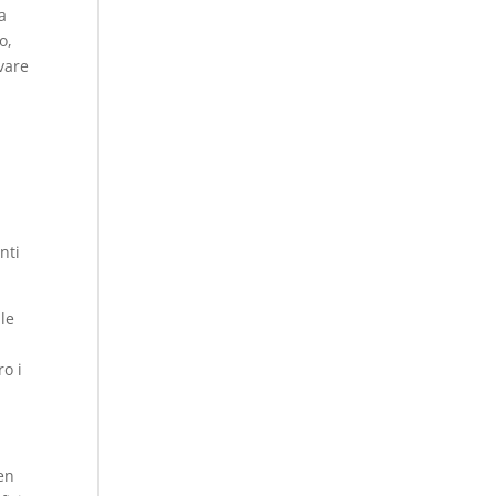
a
o,
vare
nti
 le
ro i
ben