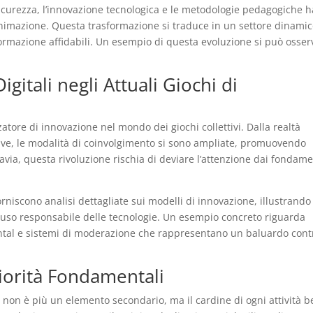
sicurezza, l’innovazione tecnologica e le metodologie pedagogiche h
animazione. Questa trasformazione si traduce in un settore dinamic
nformazione affidabili. Un esempio di questa evoluzione si può osser
igitali negli Attuali Giochi di
zatore di innovazione nel mondo dei giochi collettivi. Dalla realtà
ive, le modalità di coinvolgimento si sono ampliate, promuovendo
via, questa rivoluzione rischia di deviare l’attenzione dai fondame
rniscono analisi dettagliate sui modelli di innovazione, illustrando
un uso responsabile delle tecnologie. Un esempio concreto riguarda
rental e sistemi di moderazione che rappresentano un baluardo cont
.
iorità Fondamentali
a non è più un elemento secondario, ma il cardine di ogni attività 