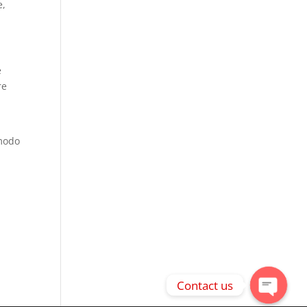
e,
e
re
 modo
Contact us