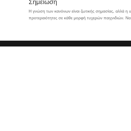
Σημείωση
Η γνώση των κανόνων είναι ζωτικής σημασίας, αλλά η
προτεραιότητες σε κάθε μορφή τυχερών παιχνιδιών. Να