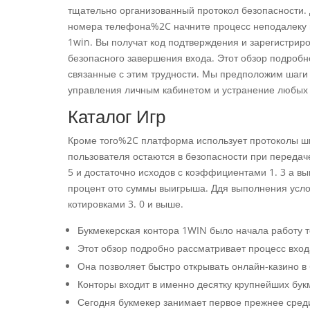
тщательно организованный протокол безопасности.
номера телефона%2C начните процесс неподалеку 
1win. Вы получат код подтверждения и зарегистрир
безопасного завершения входа. Этот обзор подробн
связанные с этим трудности. Мы предположим шаг
управления личным кабинетом и устранение любых
Каталог Игр
Кроме того%2C платформа использует протоколы 
пользователя остаются в безопасности при передач
5 и достаточно исходов с коэффициентами 1. 3 а в
процент ото суммы выигрыша. Ддя выполнения усло
котировками 3. 0 и выше.
Букмекерская контора 1WIN было начала работу т
Этот обзор подробно рассматривает процесс входа
Она позволяет быстро открывать онлайн-казино в
Конторы входит в именно десятку крупнейших букм
Сегодня букмекер занимает первое прежнее среди