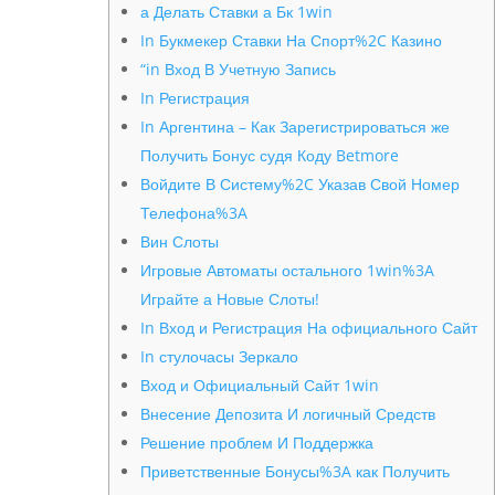
а Делать Ставки а Бк 1win
In Букмекер Ставки На Спорт%2C Казино
“in Вход В Учетную Запись
In Регистрация
In Аргентина – Как Зарегистрироваться же
Получить Бонус судя Коду Betmore
Войдите В Систему%2C Указав Свой Номер
Телефона%3A
Вин Слоты
Игровые Автоматы остального 1win%3A
Играйте а Новые Слоты!
In Вход и Регистрация На официального Сайт
In стулочасы Зеркало
Вход и Официальный Сайт 1win
Внесение Депозита И логичный Средств
Решение проблем И Поддержка
Приветственные Бонусы%3A как Получить