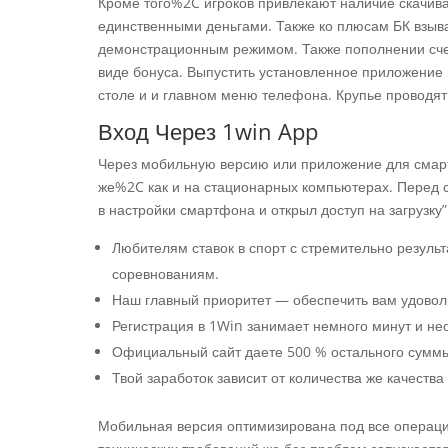
Кроме того%2C игроков привлекают наличие скачи
единственными деньгами. Также ко плюсам БК взыв
демонстрационным режимом. Также пополнении сче
виде бонуса. Выпустить установленное приложение 
столе и и главном меню телефона. Крупье проводят
Вход Через 1win App
Через мобильную версию или приложение для смар
же%2C как и на стационарных компьютерах. Перед 
в настройки смартфона и открыл доступ на загрузку
Любителям ставок в спорт с стремительно резуль
соревнованиям.
Наш главный приоритет — обеспечить вам удоволь
Регистрация в 1Win занимает немного минут и не
Официальный сайт даете 500 % остального суммы
Твой заработок зависит от количества же качеств
Мобильная версия оптимизирована под все операц