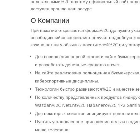
нелегальными%2C поэтому официальный сайт недост
доступен прошло наш ресурс.
О Компании
При нажатии открывается форма%2C где нужно указ
освободившийся специалист получит подробную кон
казино нет ни у обычных посетителей%2C ни у авто
Для совершения первой ставки и сайте букмекерс
и разработать денежные средства и счет.
На сайте реализована полноценная букмекерская
киберспортивные дисциплины.
Технологии быстро развиваются%2C и качестве зер
По количеству представленных продуктов лидир
Wazdan%2C NetEnt%2C Habanero%2C 1×2 Gaming 
Ддя некоторых клиентов инициируют дополнител
Пустить установленное приложение нельзя в один
меню телефона.