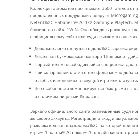
Коллекция автоматов насчитывает 3600 тайтлов от н
представленных продуктами лидируют Microgami
NetEnt%2C Habanero%2C 1×2 Gaming и Playtech. М
блокировка сайта 1WIN. Она обходясь расходует тр
с официальному сайта или судя ссылкам в соцсетях
Довольно легко втянуться в дело%2C зарегистриро
Легальная букмекерская контора 1Вин имеет дей
Первый только освободившийся специалист даст 
При совершении ставки с телефона можно добави
о любых изменениях в текущей игре или статусе з
Все особенности компенсируются быстрыми выпл
и наличием лицензии Кюрасао.
Зеркало официального сайта размещённые судя но
же своего аккаунта. Регистрация и вход и актуально
развлекательная платформа%2C на которой принято
игры%2C слоты%2C покер%2C онлайн кинотеатр и мн