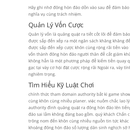
Hãy ghi nhớ đông hòn đảo dồn vào sau để đảm bảo
nghĩa vụ cùng trách nhiệm.
Quản Lý Vốn Cược
Quản lý vốn là quăng quật ra tiết cốt lõi để đảm bả
được sắp đến xếp ra một ngân sách khăng khăng đế
được sắp đến xếp cược khôn cùng rộng rãi tiền và
vốn thành đông hòn đảo người thân để cắt giảm khủng
không hẳn là một phương pháp để kiếm tiền quay 
gạc tại vày cơ hội đặt cược rộng rãi Ngoài ra, vày
nghiêm trọng.
Tìm Hiểu Kỹ Luật Chơi
chính thức tham domain authority bất kì game show 
cùng khôn cùng nhiều planer. việc nuốm chắc lao l
authority đình quăng quật ra đông hòn đảo lên tiế
đảo sai lầm không đáng bao gồm. quý khách Chắn ch
trông nom đến khôn cùng nhiều nguồn tin tức khác b
khoảng đông hòn đảo số lượng dân sinh nghịch sở 