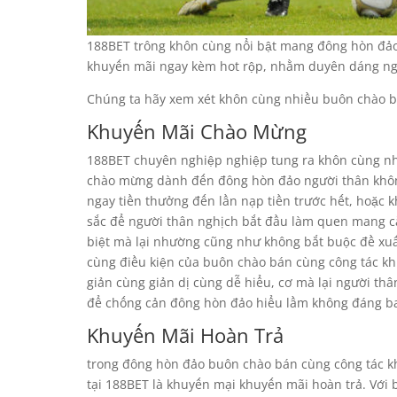
188BET trông khôn cùng nổi bật mang đông hòn đả
khuyến mãi ngay kèm hot rộp, nhằm duyên dáng ngư
Chúng ta hãy xem xét khôn cùng nhiều buôn chào bá
Khuyến Mãi Chào Mừng
188BET chuyên nghiệp nghiệp tung ra khôn cùng nh
chào mừng dành đến đông hòn đảo người thân khôn
ngay tiền thưởng đến lần nạp tiền trước hết, hoặc 
sắc để người thân nghịch bắt đầu làm quen mang 
biệt mà lại nhường cũng như không bắt buộc đề xu
cùng điều kiện của buôn chào bán cùng công tác k
giản cùng giản dị cùng dễ hiểu, cơ mà lại người th
để chống cản đông hòn đảo hiểu lầm không đáng b
Khuyến Mãi Hoàn Trả
trong đông hòn đảo buôn chào bán cùng công tác 
tại 188BET là khuyến mại khuyến mãi hoàn trả. Với 