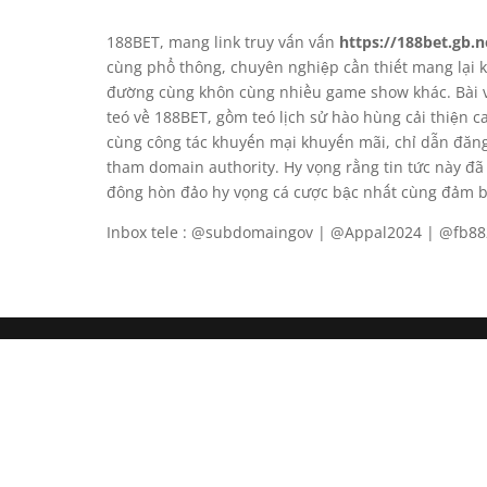
188BET, mang link truy vấn vấn
https://188bet.gb.n
cùng phổ thông, chuyên nghiệp cần thiết mang lại k
đường cùng khôn cùng nhiều game show khác. Bài vi
teó về 188BET, gồm teó lịch sử hào hùng cải thiện
cùng công tác khuyến mại khuyến mãi, chỉ dẫn đăng
tham domain authority. Hy vọng rằng tin tức này đ
đông hòn đảo hy vọng cá cược bậc nhất cùng đảm b
Inbox tele : @subdomaingov | @Appal2024 | @fb8