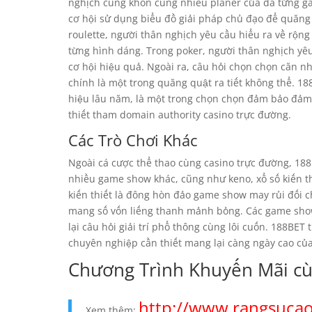
nghịch cùng khôn cùng nhiều planer của đã từng ga
cơ hội sử dụng biểu đồ giải pháp chủ đạo để quăng 
roulette, người thân nghịch yêu cầu hiểu ra về rộng
từng hình dáng. Trong poker, người thân nghịch yêu 
cơ hội hiệu quả. Ngoài ra, câu hỏi chọn chọn căn 
chính là một trong quăng quật ra tiết không thể. 1
hiệu lâu năm, là một trong chọn chọn đảm bảo đảm 
thiết tham domain authority casino trực đường.
Các Trò Chơi Khác
Ngoài cá cược thể thao cùng casino trực đường, 18
nhiều game show khác, cũng như keno, xổ số kiến t
kiến thiết là đông hòn đảo game show may rủi đối c
mang số vốn liếng thanh mảnh bỏng. Các game show 
lại câu hỏi giải trí phổ thông cùng lôi cuốn. 188B
chuyên nghiệp cần thiết mang lại càng ngày cao củ
Chương Trình Khuyến Mãi cù
http://www.rangsuc
Xem thêm: