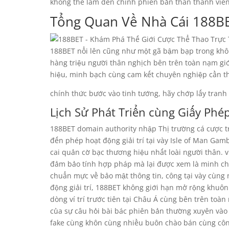
không thể làm đến chính phiên bản thân thành viên
Tổng Quan Về Nhà Cái 188B
188BET nổi lên cũng như một gã bậm bạp trong khô
hàng triệu người thân nghịch bên trên toàn nạm gi
hiệu, minh bạch cùng cam kết chuyên nghiệp cần th
chính thức bước vào tinh tướng, hãy chớp lấy tranh
Lịch Sử Phát Triển cùng Giấy Phé
188BET domain authority nhập Thị trường cá cược 
đến phép hoạt động giải trí tại vày Isle of Man Ga
cai quản cờ bạc thương hiệu nhất loài người thân. 
đảm bảo tính hợp pháp mà lại được xem là minh c
chuẩn mực về bảo mật thông tin, công tại vày cùng
động giải trí, 188BET không giới hạn mở rộng khuôn
dòng ví trí trước tiên tại Châu Á cùng bên trên toàn
của sự câu hỏi bài bác phiên bản thường xuyên vào 
fake cùng khôn cùng nhiều buôn chào bán cùng côn