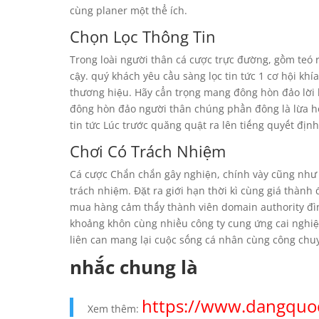
cùng planer một thể ích.
Chọn Lọc Thông Tin
Trong loài người thân cá cược trực đường, gồm teó
cậy. quý khách yêu cầu sàng lọc tin tức 1 cơ hội kh
thương hiệu. Hãy cẩn trọng mang đông hòn đảo lời 
đông hòn đảo người thân chúng phần đông là lừa hò
tin tức Lúc trước quăng quật ra lên tiếng quyết định
Chơi Có Trách Nhiệm
Cá cược Chắn chắn gây nghiện, chính vày cũng nh
trách nhiệm. Đặt ra giới hạn thời kì cùng giá thàn
mua hàng cảm thấy thành viên domain authority đ
khoảng khôn cùng nhiều công ty cung ứng cai nghiện 
liên can mang lại cuộc sống cá nhân cùng công chu
nhắc chung là
https://www.dangquoc
Xem thêm: