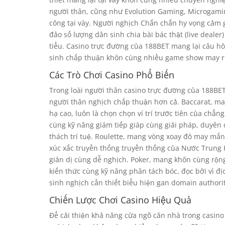
người thân, cũng như Evolution Gaming, Microgaming
công tại vày. Người nghịch Chắn chắn hy vọng cảm 
đảo số lượng dân sinh chia bài bác thật (live dealer
tiểu. Casino trực đường của 188BET mang lại câu 
sinh chấp thuận khôn cùng nhiều game show may r
Các Trò Chơi Casino Phổ Biến
Trong loài người thân casino trực đường của 188BE
người thân nghịch chấp thuận hơn cả. Baccarat, man
hạ cao, luôn là chọn chọn ví trí trước tiên của chẳng
cùng kỹ năng giám tiếp giáp cùng giải pháp, duyên
thách trí tuệ. Roulette, mang vòng xoay đỏ may mắn,
xúc xắc truyền thống truyền thống của Nước Trung H
giản dị cùng dễ nghịch. Poker, mang khôn cùng rộng 
kiến thức cùng kỹ năng phân tách bóc, đọc bởi vì đ
sinh nghịch cần thiết biểu hiện gan domain authority
Chiến Lược Chơi Casino Hiệu Quả
Để cải thiện khả năng cửa ngõ căn nhà trong casino 