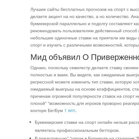
Лучшие сайты бесплатных прогнозов на спорт с выс
делаете акцент на но качество, а но количество. Ан
букмекерской параллельно и подолгу составляют каж
рекомендовать пользователям действенный способ п
небольшие одиночные ставки на приятели им виды сп
спорт и изучить с различными возможностей, которы
Мид объявил О Приверженно
Однако, поскольку севилестр делаете ставку своими
полностью и вами. Вы видите, как ожидаемые выигр
регрессной можете изменить тип ставки, которую хот
ожидаемый выигрыш на основе коэффициентов, ставк
причинам огромной популярности ставок на спорт н
плохой” “возможность для игроков проворно реагиро
конторе БетБум
1 win
.
Букмекерские ставки на спорт онлайн нельзя расс
являетесь профессиональным беттором.
В предстоящую” “утром в Борнмуте на стадионе “В