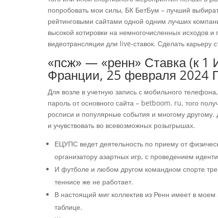
попробовать мои силы, БК БетБум – лучший выбират
рейтинговыми сайтами одной одним лучших компани
высокой котировки на немногочисленных исходов и 
видеотрансляции дли live-ставок. Сделать карьеру 
«псж» — «ренн» Ставка (к 1
Франции, 25 февраля 2024 
Для возле в учетную запись с мобильного телефона,
пароль от основного сайта – betboom. ru, того пол
росписи и популярные события и многому другому. 
и учувствовать во всевозможных розыгрышах.
ЕЦУПС ведет деятельность по приему от физическ
организатору азартных игр, с проведением идент
И футболе и любом другом командном спорте трен
теннисе же не работает.
В настоящий миг коллектив из Ренн имеет в моем 
таблице.