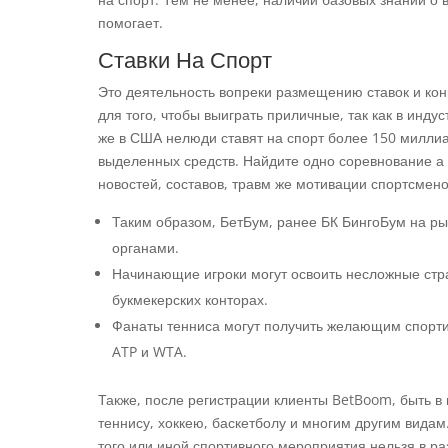
помогает.
Ставки На Спорт
Это деятельность вопреки размещению ставок и кон
для того, чтобы выиграть приличные, так как в инд
же в США нелюди ставят на спорт более 150 миллиа
выделенных средств. Найдите одно соревнование а 
новостей, составов, травм же мотивации спортсмено
Таким образом, БетБум, ранее БК БингоБум на р
органами.
Начинающие игроки могут освоить несложные стра
букмекерских конторах.
Фанаты тенниса могут получить желающим спорти
ATP и WTA.
Также, после регистрации клиенты BetBoom, быть 
теннису, хоккею, баскетболу и многим другим вид
того или иной спортивного мероприятия нельзя в ра