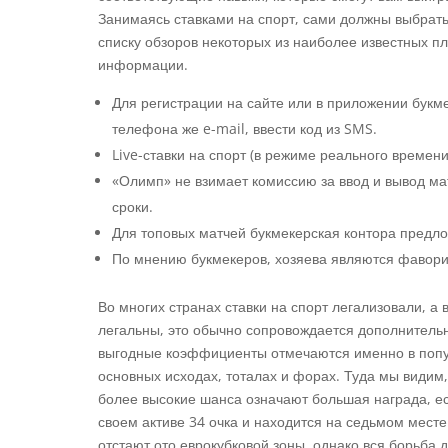
Занимаясь ставками на спорт, сами должны выбрат
списку обзоров некоторых из наиболее известных п
информации.
Для регистрации на сайте или в приложении букме
телефона же e-mail, ввести код из SMS.
Live-ставки на спорт (в режиме реального врем
«Олимп» не взимает комиссию за ввод и вывод ма
сроки.
Для топовых матчей букмекерская контора предло
По мнению букмекеров, хозяева являются фавори
Во многих странах ставки на спорт легализовали, а 
легальны, это обычно сопровождается дополнительн
выгодные коэффициенты отмечаются именно в попул
основных исходах, тоталах и форах. Туда мы видим,
более высокие шанса означают большая награда, ес
своем активе 34 очка и находится на седьмом месте
отстают ото еврокубковой зоны, однако вся борьба 