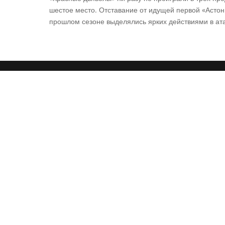
шестое место. Отставание от идущей первой «Астон
прошлом сезоне выделялись ярких действиями в ата