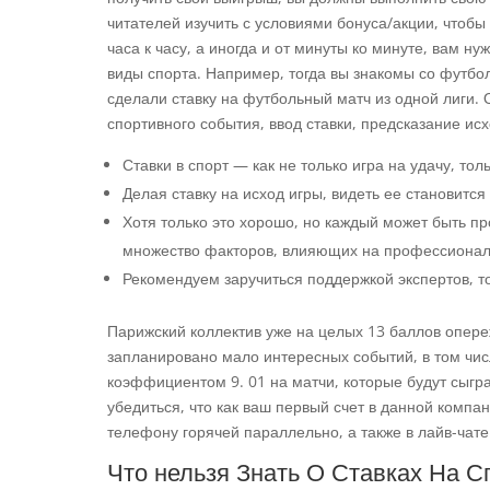
читателей изучить с условиями бонуса/акции, чтоб
часа к часу, а иногда и от минуты ко минуте, вам н
виды спорта. Например, тогда вы знакомы со футбо
сделали ставку на футбольный матч из одной лиги.
спортивного события, ввод ставки, предсказание ис
Ставки в спорт — как не только игра на удачу, толь
Делая ставку на исход игры, видеть ее становится
Хотя только это хорошо, но каждый может быть п
множество факторов, влияющих на профессиональ
Рекомендуем заручиться поддержкой экспертов, т
Парижский коллектив уже на целых 13 баллов опере
запланировано мало интересных событий, в том чи
коэффициентом 9. 01 на матчи, которые будут сыгр
убедиться, что как ваш первый счет в данной компа
телефону горячей параллельно, а также в лайв-чате
Что нельзя Знать О Ставках На С