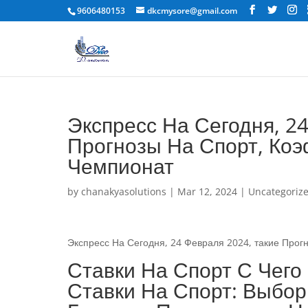
9606480153
dkcmysore@gmail.com
Экспресс На Сегодня, 24
Прогнозы На Спорт, Ко
Чемпионат
by
chanakyasolutions
|
Mar 12, 2024
|
Uncategoriz
Экспресс На Сегодня, 24 Февраля 2024, такие Про
Ставки На Спорт С Чего
Ставки На Спорт: Выбор