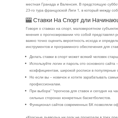
местная Гранада и Валенсия. В предстоящую суббот
23-го тура французской Лиги 1, в который между со
🎰 Ставки На Спорт дли Начинаю
Говоря о ставках на спорт, маловероятном субъектив
мнения о прогнозировании что собой представлял ре
важно точно оценить вероятность исхода и определ
инструментов и программного обеспечения для став
Делать ставки в спорт может всякий человек старш
Используйте логин и пароль ото основного сайта –
коэффициентам, широкой росписи в популярные с
Но если вы – новичок и хотите зарабатывать самые
профессионалам.
При выбора” “прогноза для ставок и сегодня на ч
сильных сторонах конкретных баскетболистов.
Функционал сайтов современных БК позволяли офо
«Красные дьяволы» ни разу не проиграли в трех пр