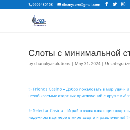
9606480153
dkcmysore@gmail.com
Слоты с минимальной ст
by
chanakyasolutions
|
May 31, 2024
|
Uncategoriz
✨ Friends Casino – Добро пожаловать в мир удачи 
незабываемых азартных приключений с друзьями! 
✨ Selector Casino – Играй в захватывающие азартн
надёжном партнёре в мире азарта и развлечений! ✨