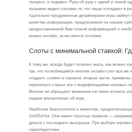
лучшего, и подавно. Рука об руку с идеей и темой 
лучшими видео-слотами те, что чаще попадают в ра
тщательно продуманные дизайнерами игры займут п
качество информации, предлагаемой на нашем сай
предоставляемой Вам точной информацией о гембли
казино онлайн, исчисляется сотнями.
Слоты с минимальной ставкой: Гд
К тому же, всегда будет полезно знать, как можно 
так, что полюбившийся многим онлайн-слот все же 
создают, словно в сериале, вторые части, приквелы 
перезапуск старых игр с модификациями игровых св
Многие не обращают внимание на такие аспекты игр
первое впечатление об игре.
Наиболее благосклонно к клиентам, предпочитающи
Goldfishka. Она имеет простые правила — например,
деньги с последнего выигрыша. При выборе игрового
характеристики.