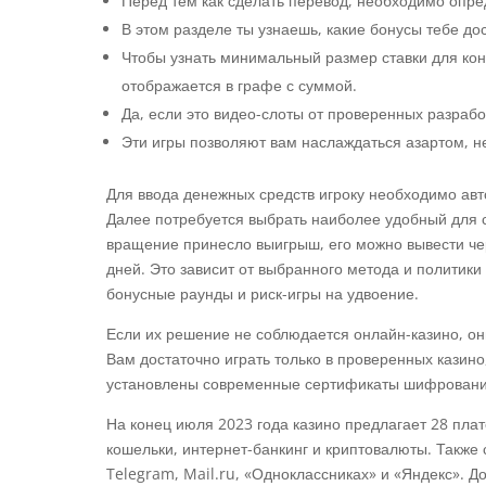
Перед тем как сделать перевод, необходимо опре
В этом разделе ты узнаешь, какие бонусы тебе до
Чтобы узнать минимальный размер ставки для конк
отображается в графе с суммой.
Да, если это видео-слоты от проверенных разрабо
Эти игры позволяют вам наслаждаться азартом, 
Для ввода денежных средств игроку необходимо авт
Далее потребуется выбрать наиболее удобный для с
вращение принесло выигрыш, его можно вывести чере
дней. Это зависит от выбранного метода и политик
бонусные раунды и риск-игры на удвоение.
Если их решение не соблюдается онлайн-казино, он
Вам достаточно играть только в проверенных казино
установлены современные сертификаты шифровани
На конец июля 2023 года казино предлагает 28 пла
кошельки, интернет-банкинг и криптовалюты. Также 
Telegram, Mail.ru, «Одноклассниках» и «Яндекс». До