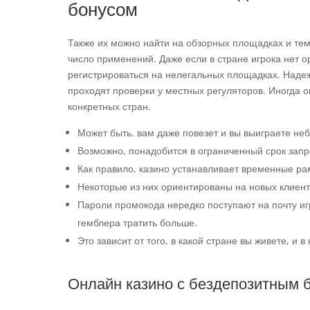
бонусом
Также их можно найти на обзорных площадках и те
число применений. Даже если в стране игрока нет о
регистрироваться на нелегальных площадках. Надеж
проходят проверки у местных регуляторов. Иногда 
конкретных стран.
Может быть, вам даже повезет и вы выиграете не
Возможно, понадобится в ограниченный срок запро
Как правило, казино устанавливает временные рам
Некоторые из них ориентированы на новых клиент
Пароли промокода нередко поступают на почту игр
гемблера тратить больше.
Это зависит от того, в какой стране вы живете, и 
Онлайн казино с бездепозитным б