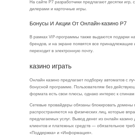
На сайте Р7 разработчики предлагают десятки игр, 
дилерами и карточные игры.
Бонусы И Акции От Онлайн-казино Р7
В рамках VIP-программы также выдаются подарки на
брендов, и на экране появятся все принадлежащие 
переходит в электронную почту.
казино играть
Онлайн казино предлагает подборку автоматов с лу
бонусной программе. Пользователям без действующе
формата есть свои плюсы, однако интерес к спинам
Сетевые провайдеры обязаны блокировать домены п
распространяются на физических лиц, которые впр
предлагаемых услуг. Вывод денег из онлайн казино
клиентов и платежных средств — обязательное тре
«Поддержка» и «Информация».