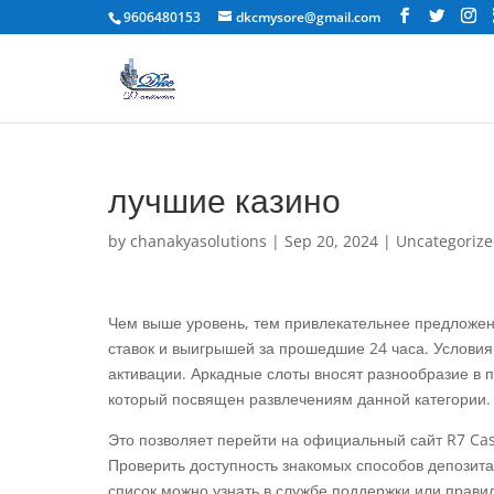
9606480153
dkcmysore@gmail.com
лучшие казино
by
chanakyasolutions
|
Sep 20, 2024
|
Uncategoriz
Чем выше уровень, тем привлекательнее предложе
ставок и выигрышей за прошедшие 24 часа. Условия
активации. Аркадные слоты вносят разнообразие в 
который посвящен развлечениям данной категории.
Это позволяет перейти на официальный сайт R7 Casi
Проверить доступность знакомых способов депозита
список можно узнать в службе поддержки или прави