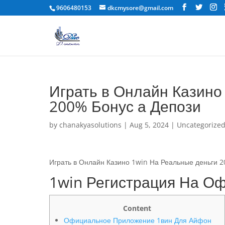
9606480153
dkcmysore@gmail.com
Играть в Онлайн Казино
200% Бонус а Депози
by
chanakyasolutions
|
Aug 5, 2024
|
Uncategorize
Играть в Онлайн Казино 1win На Реальные деньги 2
1win Регистрация На О
Content
Официальное Приложение 1вин Для Айфон