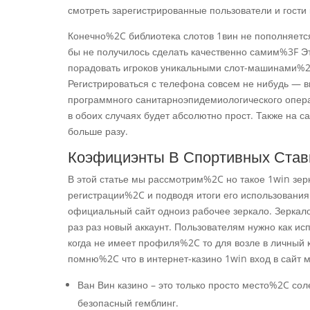
смотреть зарегистрированные пользователи и гости 
Конечно%2C библиотека слотов 1вин не пополняетс
бы не получилось сделать качественно самим%3F Эт
порадовать игроков уникальными слот-машинами%2C 
Регистрироваться с телефона совсем не нибудь — в
программного санитарноэпидемиологического операт
в обоих случаях будет абсолютно прост. Также на 
больше разу.
Коэфициэнты В Спортивных Став
В этой статье мы рассмотрим%2C но такое 1win зе
регистрации%2C и подводя итоги его использования
официальный сайт одноиз рабочее зеркало. Зеркало
раз раз новый аккаунт. Пользователям нужно как ис
когда не имеет профиля%2C то для возле в личный 
помню%2C что в интернет-казино 1win вход в сайт 
Ван Вин казино – это только просто место%2C со
безопасный гемблинг.