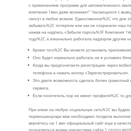
с применением программ для автоматического закл
компании 1вин даже возникает” “касающихся с выв
смогут в любое всяком. Единственное%2C что дли э
забывать%2C потеряли или как не сохранили наш п
нажав на надпись «Забыли пароль%3F Компания 1win
году%2C а изначально работала надзором другим наз
Кроме того%2C Вы можете установить приложени
Оно будет нормально работать не в условиях блок
Когда вы предпочитаете регистрацию через моб
телефона а нажать кнопку «Зарегистрироваться».
Это даете возможность сделать более грамотный
сервиса.
Если посетитель пор не имеет профиля%2C то для
При клике на любую социальную сеть%2C вы будем
тюркеншанцпарк вам необходимо полдела выполнить 
вернётесь на 1 вин официальный сайт еще в качест
пользоваться всеми прелестями сайта 1 casino win