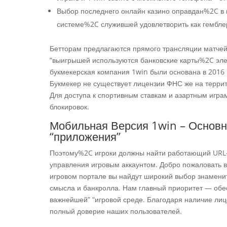
Выбор последнего онлайн казино оправдан%2C в
системе%2C служившей удовлетворить как гемблер
Бетторам предлагаются прямого трансляции матчей 
“выигрышей используются банковские карты%2C эл
букмекерская компания 1win были основана в 2016 
Букмекер не существует лицензии ФНС же на террит
Для доступа к спортивным ставкам и азартным игра
блокировок.
Мобильная Версия 1win – Основн
“приложения”
Поэтому%2C игроки должны найти работающий URL-а
управления игровым аккаунтом. Добро пожаловать в
игровом портале вы найдут широкий выбор знамени
смысла и банкролла. Нам главный приоритет — обес
важнейшей” “игровой среде. Благодаря наличие ли
полный доверие наших пользователей.