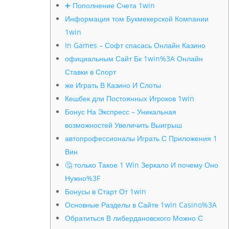
➕ Пополнение Счета 1win
Информация том Букмекерской Компании
1win
In Games – Софт спасась Онлайн Казино
официальным Сайт Бк 1win%3A Онлайн
Ставки в Спорт
же Играть В Казино И Слоты
Кешбек дли Постоянных Игроков 1win
Бонус На Экспресс – Уникальная
возможностей Увеличить Выигрыш
автопрофессионалы Играть С Приложения 1
Вин
🤔 только Такое 1 Win Зеркало И почему Оно
Нужно%3F
Бонусы в Старт От 1win
Основные Разделы в Сайте 1win Casino%3A
Обратиться В либердановского Можно С