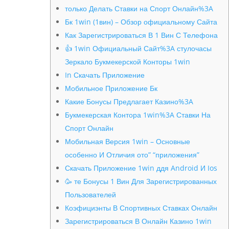
только Делать Ставки на Спорт Онлайн%3A
Бк 1win (1вин) – Обзор официальному Сайта
Как Зарегистрироваться В 1 Вин С Телефона
👍 1win Официальный Сайт%3A стулочасы
Зеркало Букмекерской Конторы 1win
In Скачать Приложение
Мобильное Приложение Бк
Какие Бонусы Предлагает Казино%3A
Букмекерская Контора 1win%3A Ставки На
Спорт Онлайн
Мобильная Версия 1win – Основные
особенно И Отличия ото” “приложения”
Скачать Приложение 1win ддя Android И Ios
🥳 те Бонусы 1 Вин Для Зарегистрированных
Пользователей
Коэфициэнты В Спортивных Ставках Онлайн
Зарегистрироваться В Онлайн Казино 1win