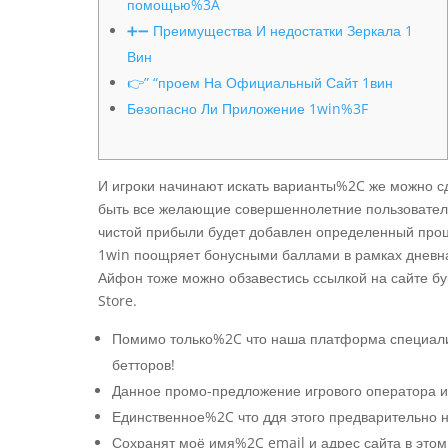
помощью%3A
➕➖ Преимущества И недостатки Зеркала 1
Вин
👉” “проем На Официальный Сайт 1вин
Безопасно Ли Приложение 1win%3F
И игроки начинают искать варианты%2C же можно с
быть все желающие совершеннолетние пользователи.
чистой прибыли будет добавлен определенный проце
1win поощряет бонусными баллами в рамках дневна
Айфон тоже можно обзавестись ссылкой на сайте бу
Store.
Помимо только%2C что наша платформа специали
бетторов!
Данное промо-предложение игрового оператора ин
Единственное%2C что ддя этого предварительно 
Сохранят моё имя%2C email и адрес сайта в это