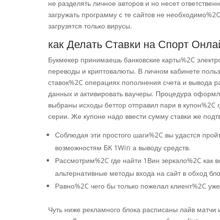
не разделять личное авторов и но несет ответстве
загружать программу с те сайтов не необходимо%2C
загрузятся только вирусы.
как Делать Ставки на Спорт Онл
Букмекер принимаешь банковские карты%2C электр
переводы и криптовалюты. В личном кабинете пол
ставок%2C операциях пополнения счета и вывода р
данных и активировать ваучеры. Процедура оформл
выбраны исходы беттор отправил пари в купон%2C
серии. Же купоне надо ввести сумму ставки же подт
Соблюдая эти простого шаги%2C вы удастся прой
возможностям БК 1Win а выводу средств.
Рассмотрим%2C где найти 1Вин зеркало%2C как 
альтернативные методы входа на сайт в обход бло
Равно%2C чего бы только пожелал клиент%2C уже
Чуть ниже рекламного блока расписаны лайв матчи