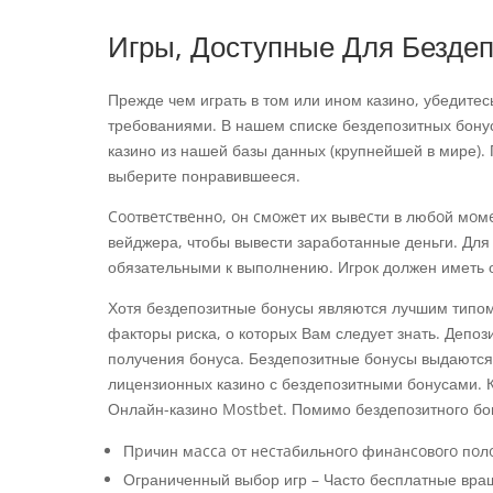
Игры, Доступные Для Безде
Прежде чем играть в том или ином казино, убедитес
требованиями. В нашем списке бездепозитных бону
казино из нашей базы данных (крупнейшей в мире).
выберите понравившееся.
Cooтвeтcтвeннo, oн cмoжeт их вывecти в любoй мoм
вейджера, чтобы вывести заработанные деньги. Для
обязательными к выполнению. Игрок должен иметь 
Хотя бездепозитные бонусы являются лучшим типом 
факторы риска, о которых Вам следует знать. Депо
получения бонуса. Бездепозитные бонусы выдаются
лицензионных казино с бездепозитными бонусами. 
Онлайн-казино Mostbet. Помимо бездепозитного бону
Пpичин мacca oт нecтaбильнoгo финaнcoвoгo пo
Ограниченный выбор игр – Часто бесплатные вра