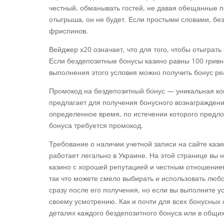
честный, обманывать гостей, не давая обещанные
отыгрыша, он не будет. Если простыми словами, без
фриспинов.
Вейджер х20 означает, что для того, чтобы отыграть
Если бездепозитные бонусы казино равны 100 гривна
выполнения этого условия можно получить бонус ре
Промокод на бездепозитный бонус — уникальная ко
предлагает для получения бонусного вознаграждени
определенное время, по истечении которого предло
бонуса требуется промокод.
Требование о наличии учетной записи на сайте кази
работает легально в Украине. На этой странице вы
казино с хорошей репутацией и честным отношением
так что можете смело выбирать и использовать любо
сразу после его получения, но если вы выполните ус
своему усмотрению. Как и почти для всех бонусных 
деталях каждого бездепозитного бонуса или в общи