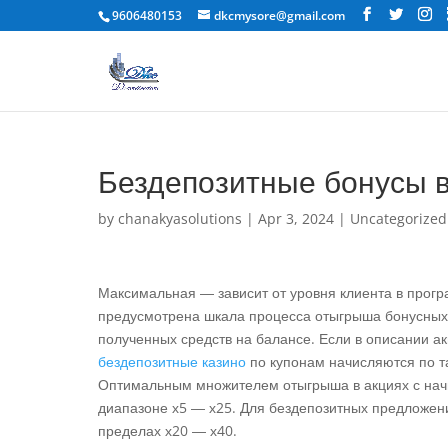
9606480153
dkcmysore@gmail.com
Бездепозитные бонусы в
by
chanakyasolutions
|
Apr 3, 2024
|
Uncategorized
Максимальная ― зависит от уровня клиента в прогр
предусмотрена шкала процесса отыгрыша бонусных 
полученных средств на балансе. Если в описании ак
бездепозитные казино
по купонам начисляются по т
Оптимальным множителем отыгрыша в акциях с начи
диапазоне х5 ― х25. Для бездепозитных предложени
пределах х20 ― х40.